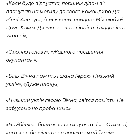
«Коли буде відпустка, першим ділом він
планував на могилу до свого Командира Да
Вінчі. Але зустрілись вони швидше. Мій любий
Друг. Юхим. Дякую за твою вірність і відданість
Україні»,
«Схиляю голову», «Жодного прощення
окупантам»,
«Біль. Вічна памʼять і шана Герою. Низький
уклін», «Дуже плачу»,
«Низький уклін герою Вічна, світла пам’ять. Не
забудемо не пробачимо»,
«Найбільше болить коли гинуть такі як Юхим. Ті,
кого я не безпідставно вважаю майбутнім.