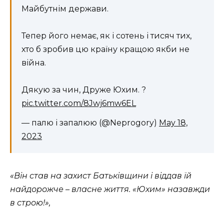
Майбутнім держави.
Тепер його немає, як і сотень і тисяч тих,
хто б зробив цю країну кращою якби не
війна.
Дякую за чин, Друже Юхим. ?
pic.twitter.com/8Jwj6mw6EL
— палю і запалюю (@Neprogory)
May 18,
2023
«Він став на захист Батьківщини і віддав їй
найдорожче – власне життя. «Юхим» назавжди
в строю!»,