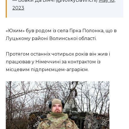
— Вовки Да Вінчі (@VovkyDaVinchi)
May 18,
2023
«Юхим» був родом із села Гірка Полонка, що в
Луцькому районі Волинської області.
Протягом останніх чотирьох років він жив і
працював у Німеччині за контрактом із
місцевим підприємцем-аграрієм.