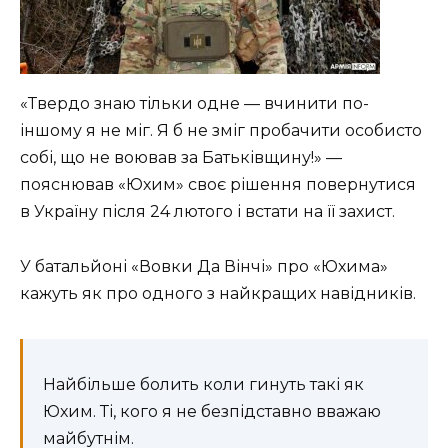
«Твердо знаю тільки одне — вчинити по-
іншому я не міг. Я б не зміг пробачити особисто
собі, що не воював за Батьківщину!» —
пояснював «Юхим» своє рішення повернутися
в Україну після 24 лютого і встати на її захист.
У батальйоні «Вовки Да Вінчі» про «Юхима»
кажуть як про одного з найкращих навідників.
Найбільше болить коли гинуть такі як
Юхим. Ті, кого я не безпідставно вважаю
майбутнім.