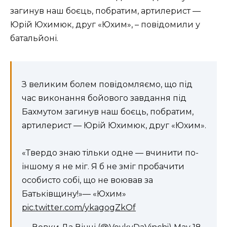
загинув наш боєць, побратим, артилерист —
Юрій Юхимюк, друг «Юхим», – повідомили у
батальйоні.
З великим болем повідомляємо, що під
час виконання бойового завдання під
Бахмутом загинув наш боєць, побратим,
артилерист — Юрій Юхимюк, друг «Юхим».
«Твердо знаю тільки одне — вчинити по-
іншому я не міг. Я б не зміг пробачити
особисто собі, що не воював за
Батьківщину!»— «Юхим»
pic.twitter.com/ykagogZkOf