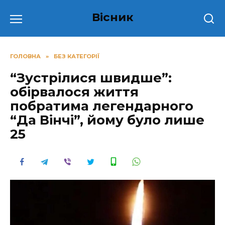
Перейти
Вісник
до
вмісту
ГОЛОВНА
»
БЕЗ КАТЕГОРІЇ
“Зустрілися швидше”:
обірвалося життя
побратима легендарного
“Да Вінчі”, йому було лише
25