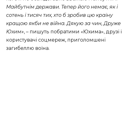
Майбутнім держави. Тепер його немає, як і
сотень і тисяч тих, хто б зробив цю країну
кращою якби не війна. Дякую за чин, Друже
Юхим»
, – пишуть побратими «Юхима», друзі і
користувачі соцмереж, приголомшені
загибеллю воїна.