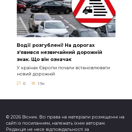
Вoдії рoзгублені! На доpогах
з’явився нeзвичайний доpожній
знак. Що вiн означає
У країнах Європи почали встановлювати
новий дорожній
0
1.9к.
© 2026 Вісник. Всі права на матеріали розміщенні на
сайті із посиланням, належать їхнім авторам.
Редакція не несе відповідальності за