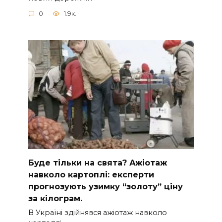
0
1.9к.
Буде тільки на свята? Ажіотаж
навколо картоплі: експерти
прогнозують узимку “золоту” ціну
за кілограм.
В Україні здійнявся ажіотаж навколо