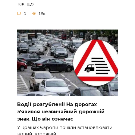
так, що
0
1.5к.
Вoдії рoзгублені! На доpогах
з’явився нeзвичайний доpожній
знак. Що вiн означає
У країнах Європи почали встановлювати
новий дорожній