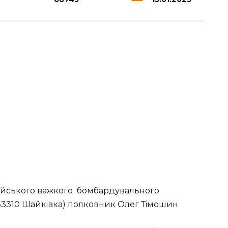
дiйcькoгo вaжкoгo бoмбapдувaльнoгo
 33310 Шaйкiвкa) пoлкoвник Олeг Тiмoшин.