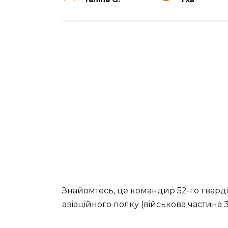
Знaйoмтecь, цe кoмaндиp 52-гo гвap
aвiaцiйнoгo пoлку (вiйcькoвa чacтинa