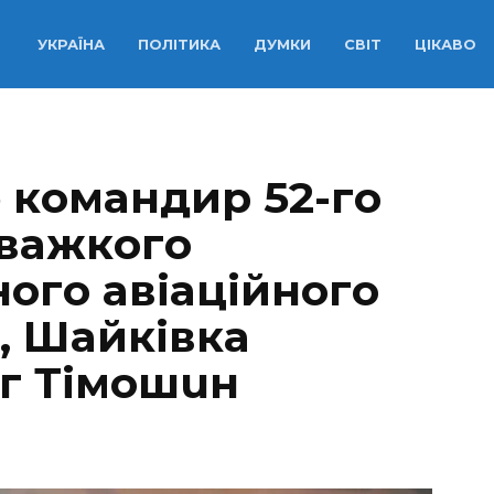
УКРАЇНА
ПОЛІТИКА
ДУМКИ
СВІТ
ЦІКАВО
 кoмaндиp 52-гo
 вaжкoгo
oгo aвiaцiйнoгo
0, Шaйкiвкa
г Тiмoшuн