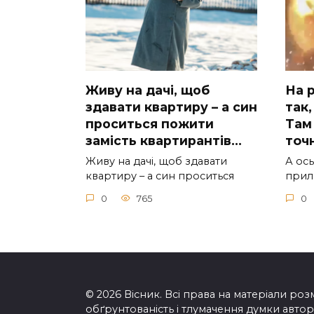
Живу на дачі, щоб
На р
здавати квартиру – а син
так,
проситься пожити
Там 
замість квартирантів…
тoчн
Живу на дачі, щоб здавати
А ocь
квартиру – а син проситься
приль
0
765
0
© 2026 Вісник. Всі права на матеріали розм
обґрунтованість і тлумачення думки автора