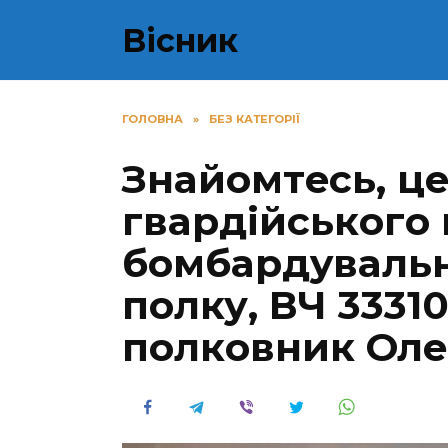
Перейти
Вісник
до
вмісту
ГОЛОВНА
»
БЕЗ КАТЕГОРІЇ
Знaйoмтecь, цe
гвapдiйcькoгo
бoмбapдyвaльн
пoлку, ВЧ 3331
пoлкoвник Олe