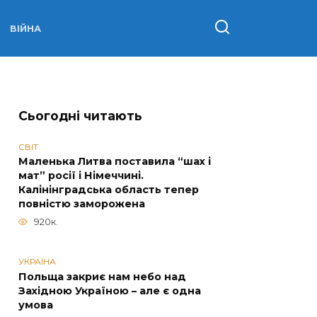
ВІЙНА
Сьогодні читають
СВІТ
Маленька Литва поставила “шах і
мат” росії і Німеччині.
Калінінградська область тепер
повністю заморожена
920к.
УКРАЇНА
Польща закриє нам небо над
Західною Україною – але є одна
умова