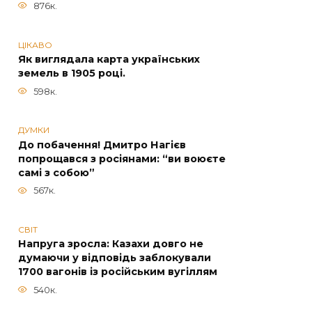
876к.
ЦІКАВО
Як виглядала карта українських
земель в 1905 році.
598к.
ДУМКИ
До побачення! Дмитро Нагієв
попрощався з росіянами: “ви воюєте
самі з собою”
567к.
СВІТ
Напруга зросла: Казахи довго не
думаючи у відповідь заблокували
1700 вагонів із російським вугіллям
540к.