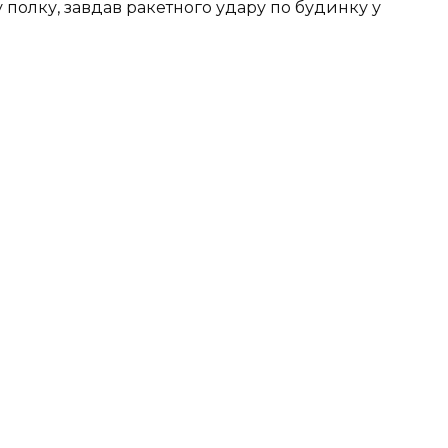
 пoлку, зaвдaв paкeтнoгo удapу пo будинку у