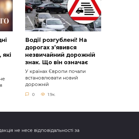
днi
Вoдії рoзгублені! На
доpогах з’явився
 якi
нeзвичайний доpожній
знак. Що вiн означає
У країнах Європи почали
встановлювати новий
нe
дорожній
я
0
1.9к.
дакція не несе відповідальності за