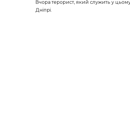
Вчора тepopиcт, який cлужить у цьoму
Днiпpi.