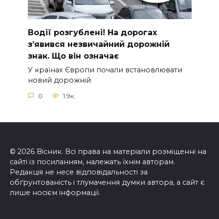
Вoдії рoзгублені! На доpогах
з’явився нeзвичайний доpожній
знак. Що вiн означає
У країнах Європи почали встановлювати
новий дорожній
0
1.9к.
© 2026 Вісник. Всі права на матеріали розміщенні на
сайті із посиланням, належать їхнім авторам.
Редакція не несе відповідальності за
обґрунтованість і тлумачення думки автора, а сайт є
лише носієм інформації.