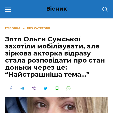
Перейти
Вісник
до
вмісту
ГОЛОВНА
»
БЕЗ КАТЕГОРІЇ
Зятя Ольги Сумської
захотіли мобілізувати, але
зіркова акторка відразу
стала розповідати про стан
доньки через це:
“Найстрашніша тема…”