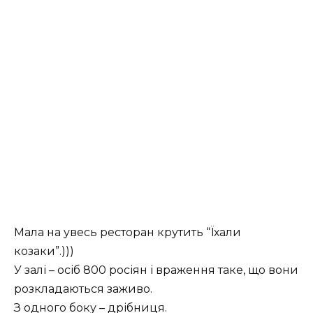
Мала на увесь ресторан крутить “Їхали
козаки”.)))
У залі – осіб 800 росіян і враження таке, що вони
розкладаються заживо.
З одного боку – дрібниця.