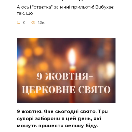
А ocь і “отвєтка” за нiчнi прильоти! Вuбухає
так, що
0
1.5к.
9 жoвтня. Якe cьoгoднi cвятo. Тpu
cyвopi зaбopoнu в цeй дeнь, якi
мoжyть пpuнecтu вeлuкy бiдy.