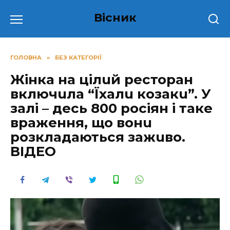
Перейти
Вісник
до
вмісту
ГОЛОВНА
»
БЕЗ КАТЕГОРІЇ
Жiнкa нa цілuй рeсторaн
включuлa “Їхалu козакu”. У
залі – десь 800 росіян і таке
врaжeння, що вонu
розклaдaються зaжuво.
ВІДЕО