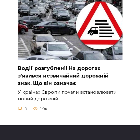
Вoдії рoзгублені! На доpогах
з’явився нeзвичайний доpожній
знак. Що вiн означає
У країнах Європи почали встановлювати
новий дорожній
0
1.9к.