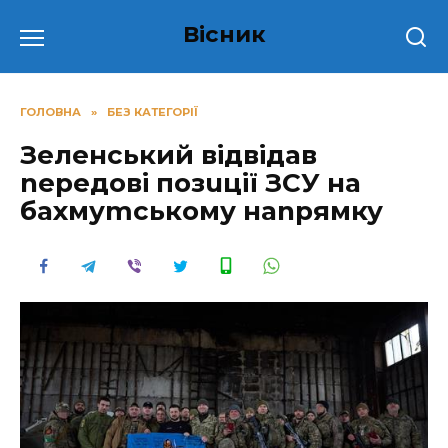
Перейти
Вісник
до
вмісту
ГОЛОВНА
»
БЕЗ КАТЕГОРІЇ
Зеленський відвідав
nередові позuції ЗСУ на
бахмуmському наnрямку