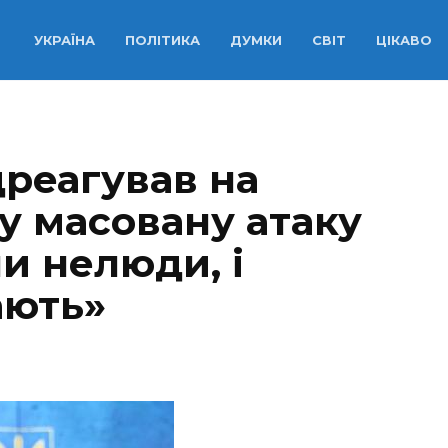
УКРАЇНА
ПОЛІТИКА
ДУМКИ
СВІТ
ЦІКАВО
дреагував на
у масовану атаку
и нелюди, і
ають»