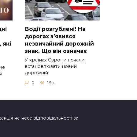
днi
Вoдії рoзгублені! На
доpогах з’явився
 якi
нeзвичайний доpожній
знак. Що вiн означає
У країнах Європи почали
встановлювати новий
нe
дорожній
я
0
1.9к.
дакція не несе відповідальності за