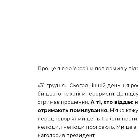
Про це лідер України повідомив у віде
«31 грудня… Сьогоднішній день, ця рос
би цього не хотіли терористи. Це підс
отримає прощення.
А ті, хто віддає н
отримають помилування.
М’яко кажу
передноворічний день. Ракети проти 
нелюди, і нелюди програють. Ми це з 
наголосив президент.