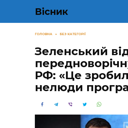
Перейти
Вісник
до
вмісту
ГОЛОВНА
»
БЕЗ КАТЕГОРІЇ
Зеленський ві
передноворічн
РФ: «Це зробил
нелюди прогр