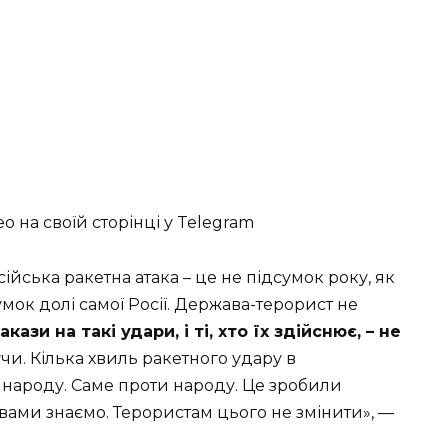
о на своїй сторінці у Telegram
ійська ракетна атака – це не підсумок року, як
умок долі самої Росії. Держава-терорист не
акази на такі удари, і ті, хто їх здійснює, – не
чи. Кілька хвиль ракетного удару в
народу. Саме проти народу. Це зробили
вами знаємо. Терористам цього не змінити», —