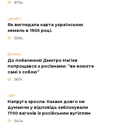
876к.
ЦІКАВО
Як виглядала карта українських
земель в 1905 році.
598к.
ДУМКИ
До побачення! Дмитро Нагієв
попрощався з росіянами: “ви воюєте
самі з собою”
567к.
СВІТ
Напруга зросла: Казахи довго не
думаючи у відповідь заблокували
1700 вагонів із російським вугіллям
540к.