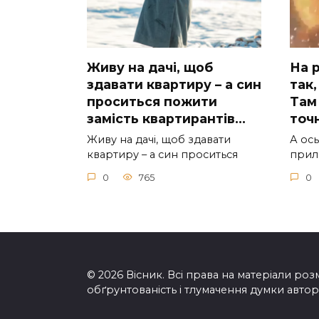
Живу на дачі, щоб
На р
здавати квартиру – а син
так,
проситься пожити
Там 
замість квартирантів…
тoчн
Живу на дачі, щоб здавати
А ocь
квартиру – а син проситься
приль
0
765
0
© 2026 Вісник. Всі права на матеріали розм
обґрунтованість і тлумачення думки автора