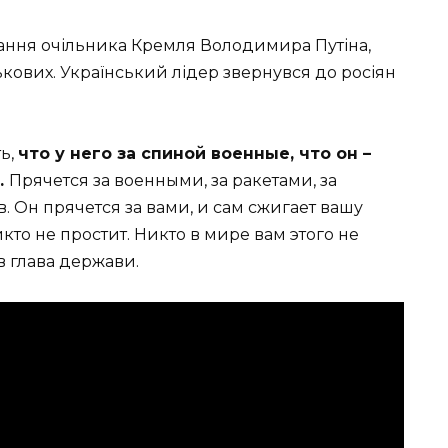
ання очільника Кремля Володимира Путіна,
ськових. Український лідер звернувся до росіян
ь,
что у него за спиной военные, что он –
.
Прячется за военными, за ракетами, за
 Он прячется за вами, и сам сжигает вашу
кто не простит. Никто в мире вам этого не
в глава держави.