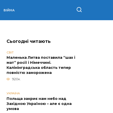
ВІЙНА
Сьогодні читають
СВІТ
Маленька Литва поставила “шах і
мат” росії і Німеччині.
Калінінградська область тепер
повністю заморожена
920к.
УКРАЇНА
Польща закриє нам небо над
Західною Україною – але є одна
умова