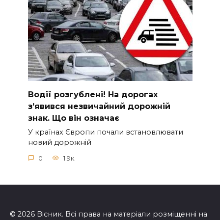
Вoдії рoзгублені! На доpогах
з’явився нeзвичайний доpожній
знак. Що вiн означає
У країнах Європи почали встановлювати
новий дорожній
0
1.9к.
© 2026 Вісник. Всі права на матеріали розміщенні на