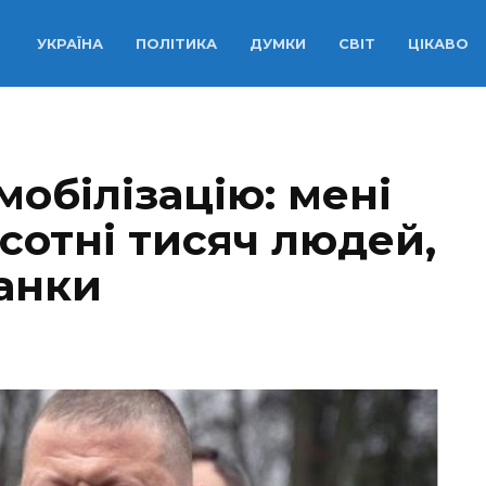
УКРАЇНА
ПОЛІТИКА
ДУМКИ
СВІТ
ЦІКАВО
обілізацію: мені
 сотні тисяч людей,
танки