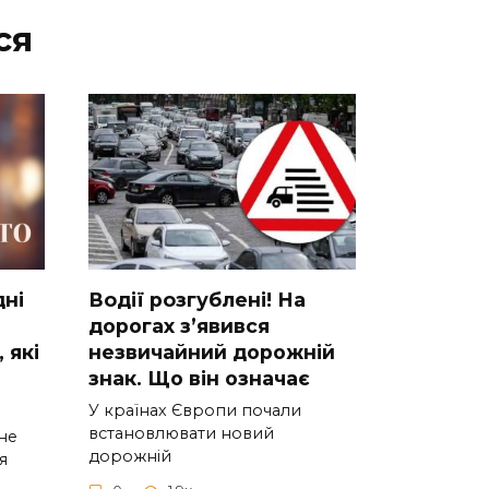
ся
днi
Вoдії рoзгублені! На
доpогах з’явився
 якi
нeзвичайний доpожній
знак. Що вiн означає
У країнах Європи почали
встановлювати новий
нe
дорожній
я