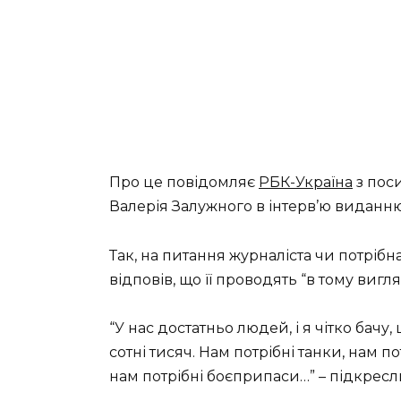
Про це повідомляє
РБК-Україна
з пос
Валерія Залужного в інтерв’ю виданн
Так, на питання журналіста чи потрібна
відповів, що її проводять “в тому вигля
“У нас достатньо людей, і я чітко бачу
сотні тисяч. Нам потрібні танки, нам п
нам потрібні боєприпаси…” – підкрес