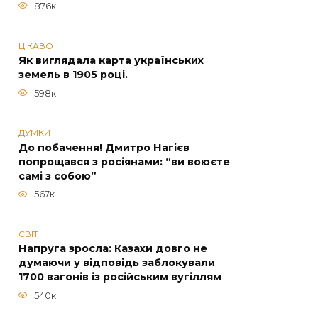
876к.
ЦІКАВО
Як виглядала карта українських
земель в 1905 році.
598к.
ДУМКИ
До побачення! Дмитро Нагієв
попрощався з росіянами: “ви воюєте
самі з собою”
567к.
СВІТ
Напруга зросла: Казахи довго не
думаючи у відповідь заблокували
1700 вагонів із російським вугіллям
540к.