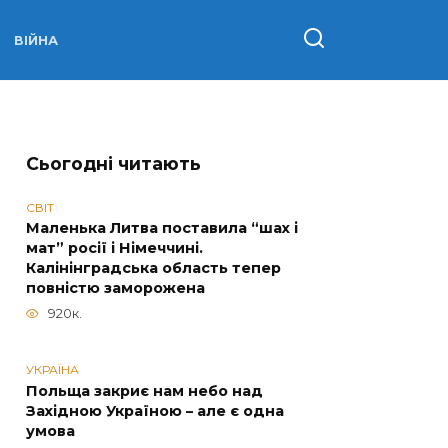
ВІЙНА
Сьогодні читають
СВІТ
Маленька Литва поставила “шах і
мат” росії і Німеччині.
Калінінградська область тепер
повністю заморожена
920к.
УКРАЇНА
Польща закриє нам небо над
Західною Україною – але є одна
умова