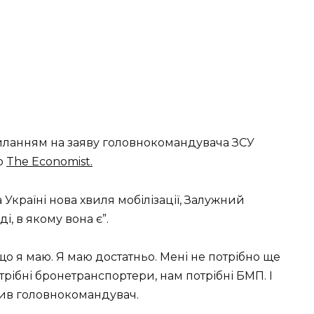
иланням на заяву головнокомандувача ЗСУ
ю
The Economist.
 Україні нова хвиля мобілізації, Залужний
ді, в якому вона є”.
, що я маю. Я маю достатньо. Мені не потрібно ще
отрібні бронетранспортери, нам потрібні БМП. І
лив головнокомандувач.