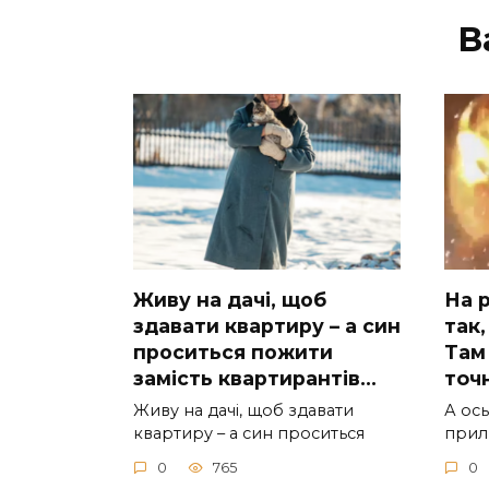
В
Живу на дачі, щоб
На р
здавати квартиру – а син
так,
проситься пожити
Там 
замість квартирантів…
тoчн
Живу на дачі, щоб здавати
А ocь
квартиру – а син проситься
приль
0
765
0