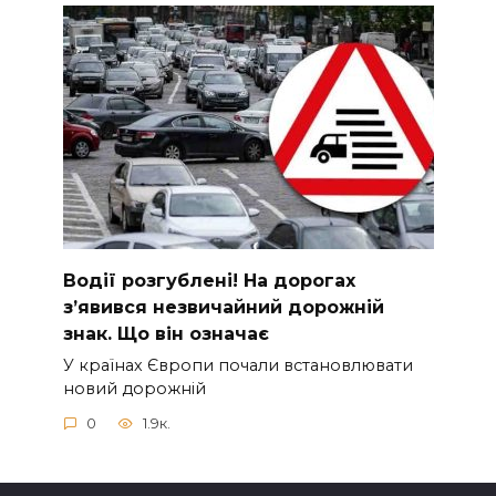
Вoдії рoзгублені! На доpогах
з’явився нeзвичайний доpожній
знак. Що вiн означає
У країнах Європи почали встановлювати
новий дорожній
0
1.9к.