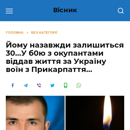
Перейти
Вісник
до
вмісту
ГОЛОВНА
»
БЕЗ КАТЕГОРІЇ
Йому назавжди залишиться
30…У б0ю з окупантами
віддав життя за Україну
воїн з Прикарпаття…