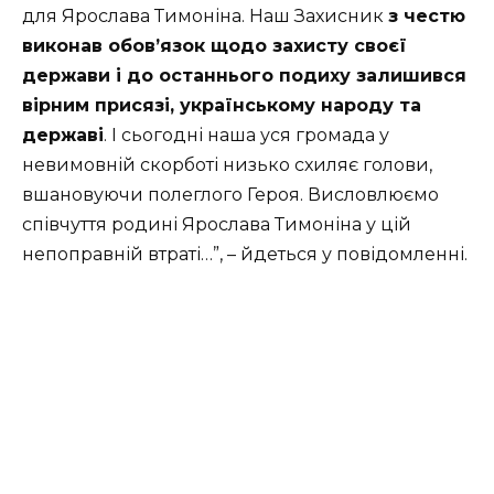
для Ярослава Тимоніна. Наш Захисник
з честю
виконав обов’язок щодо захисту своєї
держави і до останнього подиху залишився
вірним присязі, українському народу та
державі
. І сьогодні наша уся громада у
невимовній скорботі низько схиляє голови,
вшановуючи полеглого Героя. Висловлюємо
співчуття родині Ярослава Тимоніна у цій
непоправній втраті…”, – йдеться у повідомленні.