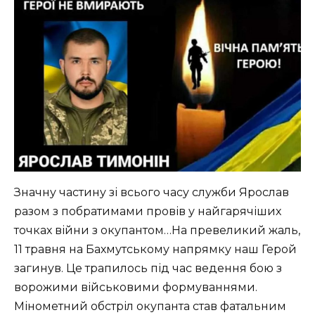
Значну частину зі всього часу служби Ярослав
разом з побратимами провів у найгарячіших
точках війни з окупантом…На превеликий жаль,
11 травня на Бахмутському напрямку наш Герой
загинув. Це трапилось під час ведення бою з
ворожими військовими формуваннями.
Мінометний обстріл окупанта став фатальним