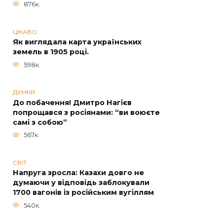
876к.
ЦІКАВО
Як виглядала карта українських
земель в 1905 році.
598к.
ДУМКИ
До побачення! Дмитро Нагієв
попрощався з росіянами: “ви воюєте
самі з собою”
567к.
СВІТ
Напруга зросла: Казахи довго не
думаючи у відповідь заблокували
1700 вагонів із російським вугіллям
540к.