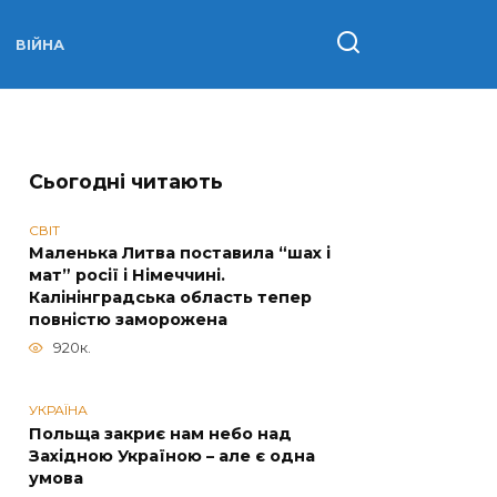
ВІЙНА
Сьогодні читають
СВІТ
Маленька Литва поставила “шах і
мат” росії і Німеччині.
Калінінградська область тепер
повністю заморожена
920к.
УКРАЇНА
Польща закриє нам небо над
Західною Україною – але є одна
умова