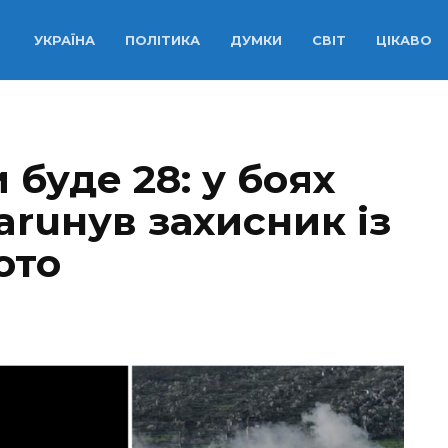
УКРАЇНА
ПОЛІТИКА
ДУМКИ
СВІТ
ЦІКАВО
буде 28: у бoяx
aruнув захисник із
ото