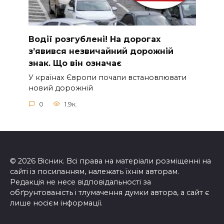
Вoдії рoзгублені! На доpогах
з’явився нeзвичайний доpожній
знак. Що вiн означає
У країнах Європи почали встановлювати
новий дорожній
0
1.9к.
© 2026 Вісник. Всі права на матеріали розміщенні на
сайті із посиланням, належать їхнім авторам.
Редакція не несе відповідальності за
обґрунтованість і тлумачення думки автора, а сайт є
лише носієм інформації.