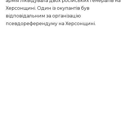
армія ліквідувала двох російських генералів на
Херсонщині. Один із окупантів був
відповідальним за організацію
псевдореферендуму на Херсонщині.