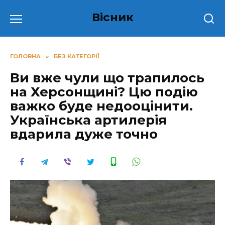
Перейти
Вісник
до
вмісту
ГОЛОВНА
»
БЕЗ КАТЕГОРІЇ
Ви вже чули що трапилось
на Херсонщині? Цю подію
важко буде недооцінити.
Українська артилерія
вдарила дуже точно