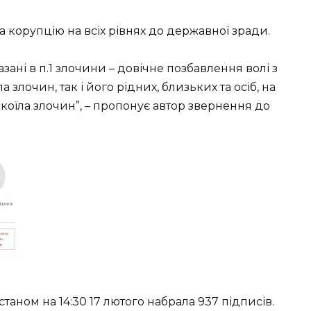
а корупцію на всіх рівнях до державної зради.
зані в п.1 злочини – довічне позбавлення волі з
 злочин, так і його рідних, близьких та осіб, на
коїла злочин”, – пропонує автор звернення до
станом на 14:30 17 лютого набрала 937 підписів.