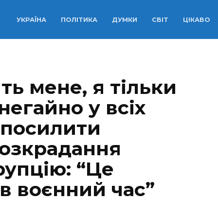
УКРАЇНА
ПОЛІТИКА
ДУМКИ
СВІТ
ЦІКАВО
ть мене, я тільки
негайно у всіх
 посилити
розкрадання
рупцію: “Це
в воєнний час”