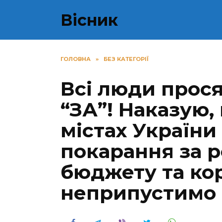
Перейти
Вісник
до
вмісту
ГОЛОВНА
»
БЕЗ КАТЕГОРІЇ
Всі люди прося
“ЗА”! Наказую, 
містах України
покарання за 
бюджету та ко
неприпустимо 