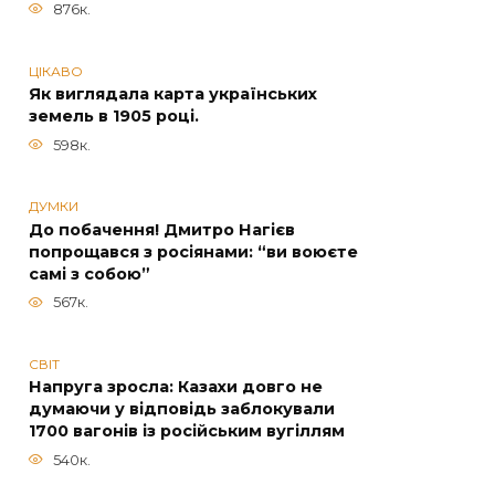
876к.
ЦІКАВО
Як виглядала карта українських
земель в 1905 році.
598к.
ДУМКИ
До побачення! Дмитро Нагієв
попрощався з росіянами: “ви воюєте
самі з собою”
567к.
СВІТ
Напруга зросла: Казахи довго не
думаючи у відповідь заблокували
1700 вагонів із російським вугіллям
540к.