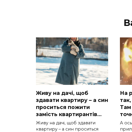
В
Живу на дачі, щоб
На р
здавати квартиру – а син
так,
проситься пожити
Там 
замість квартирантів…
тoчн
Живу на дачі, щоб здавати
А ocь
квартиру – а син проситься
приль