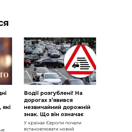
ся
днi
Вoдії рoзгублені! На
доpогах з’явився
 якi
нeзвичайний доpожній
знак. Що вiн означає
У країнах Європи почали
встановлювати новий
нe