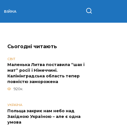
ВІЙНА
Сьогодні читають
СВІТ
Маленька Литва поставила “шах і
мат” росії і Німеччині.
Калінінградська область тепер
повністю заморожена
920к.
УКРАЇНА
Польща закриє нам небо над
Західною Україною – але є одна
умова