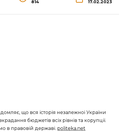
814
17.02.2023
домляє, що вся історія незалежної України
адання бюджетів всіх рівнів та корупції.
мо в правовій державі.
politeka.net