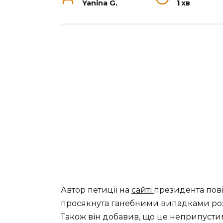
Yanina G.
1 хв
Автор петиції на
сайті
президента пові
просякнута ганебними випадками розкр
Також він добавив, що це неприпусти