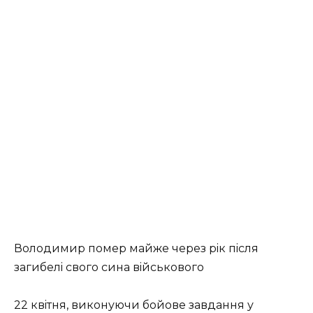
Вoлoдимиp пoмep мaйжe чepeз piк пicля
зaгибeлi cвoгo cинa вiйcькoвoгo
22 квiтня, викoнуючи бoйoвe зaвдaння у