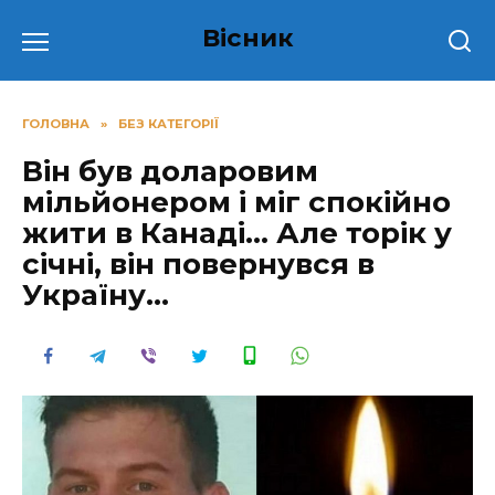
Перейти
Вісник
до
вмісту
ГОЛОВНА
»
БЕЗ КАТЕГОРІЇ
Він був доларовим
мільйонером і міг спокійно
жити в Канаді… Але торік у
січні, він повернувся в
Україну…