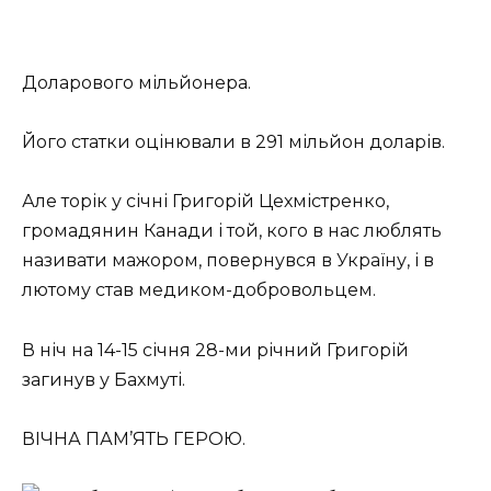
Доларового мільйонера.
Його статки оцінювали в 291 мільйон доларів.
Але торік у січні Григорій Цехмістренко,
громадянин Канади і той, кого в нас люблять
називати мажором, повернувся в Україну, і в
лютому став медиком-добровольцем.
В ніч на 14-15 січня 28-ми річний Григорій
загинув у Бахмуті.
ВІЧНА ПАМ’ЯТЬ ГЕРОЮ.