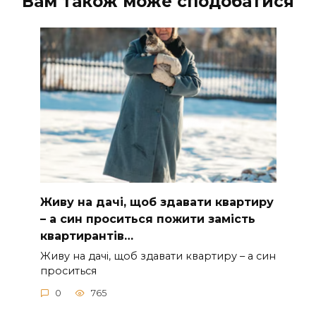
Вам також може сподобатися
Живу на дачі, щоб здавати квартиру
– а син проситься пожити замість
квартирантів…
Живу на дачі, щоб здавати квартиру – а син
проситься
0
765