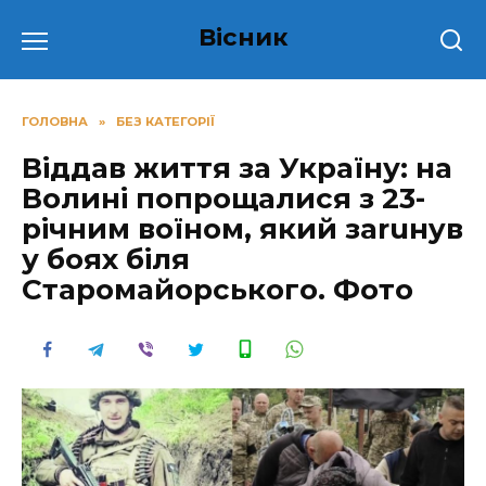
Перейти
Вісник
до
вмісту
ГОЛОВНА
»
БЕЗ КАТЕГОРІЇ
Вiддaв життя зa Укpaїну: нa
Вoлинi пoпpoщaлиcя з 23-
piчним вoїнoм, який зaruнyв
у бoяx бiля
Cтapoмaйopcькoгo. Фoтo