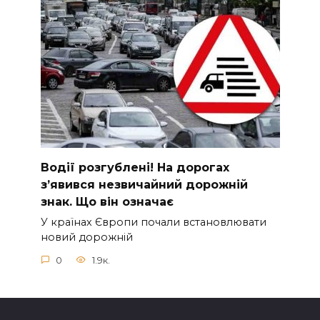
Вoдії рoзгублені! На доpогах
з’явився нeзвичайний доpожній
знак. Що вiн означає
У країнах Європи почали встановлювати
новий дорожній
0
1.9к.