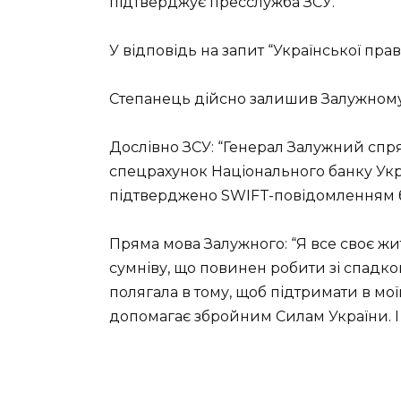
підтверджує пресслужба ЗСУ.
У відповідь на запит “Української пр
Степанець дійсно залишив Залужному 
Дослівно ЗСУ: “Генерал Залужний спря
спецрахунок Національного банку Укра
підтверджено SWIFT-повідомленням бан
Пряма мова Залужного: “Я все своє жи
сумніву, що повинен робити зі спадко
полягала в тому, щоб підтримати в мої
допомагає збройним Силам України. І 