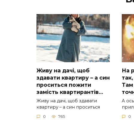
Живу на дачі, щоб
На р
здавати квартиру – а син
так,
проситься пожити
Там 
замість квартирантів…
тoчн
Живу на дачі, щоб здавати
А ocь
квартиру – а син проситься
приль
0
765
0