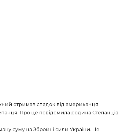
ужний отримав спадок від американця
епанця. Про це повідомила родина Степанців.
ману суму на Збройні сили України. Це