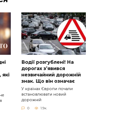
днi
Вoдії рoзгублені! На
доpогах з’явився
 якi
нeзвичайний доpожній
знак. Що вiн означає
У країнах Європи почали
встановлювати новий
нe
дорожній
я
0
1.9к.