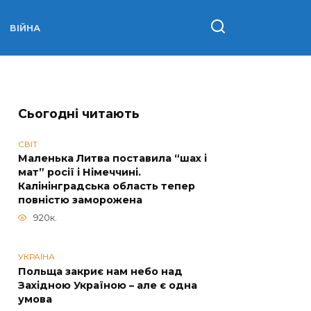
ВІЙНА
Сьогодні читають
СВІТ
Маленька Литва поставила “шах і
мат” росії і Німеччині.
Калінінградська область тепер
повністю заморожена
920к.
УКРАЇНА
Польща закриє нам небо над
Західною Україною – але є одна
умова