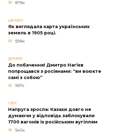
876к.
ЦІКАВО
Як виглядала карта українських
земель в 1905 році.
598к.
ДУМКИ
До побачення! Дмитро Нагієв
попрощався з росіянами: “ви воюєте
самі з собою”
567к.
СВІТ
Напруга зросла: Казахи довго не
думаючи у відповідь заблокували
1700 вагонів із російським вугіллям
540к.