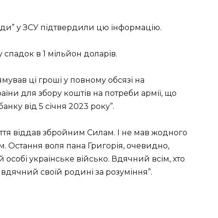
авди” у ЗСУ підтвердили цю інформацію.
спадок в 1 мільйон доларів.
мував ці гроші у повному обсязі на
їни для збору коштів на потреби армії, що
ку від 5 січня 2023 року”.
ття віддав збройним Силам. I не мав жодного
м. Остання воля пана Григорія, очевидно,
й особі українське військо. Вдячний всім, хто
вдячний своїй родині за розуміння”.