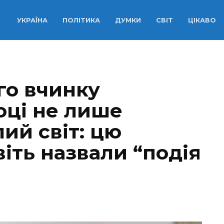
УКРАЇНА
ПОЛІТИКА
ДУМКИ
СВІТ
ЦІКАВО
го вчинку
oці не лише
лий світ: цю
іть назвали “подія