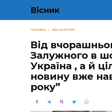
Перейти
Вісник
до
вмісту
ГОЛОВНА
»
БЕЗ КАТЕГОРІЇ
Від вчорашньо
Залужного в ш
Україна , а й ці
новину вже нав
року”