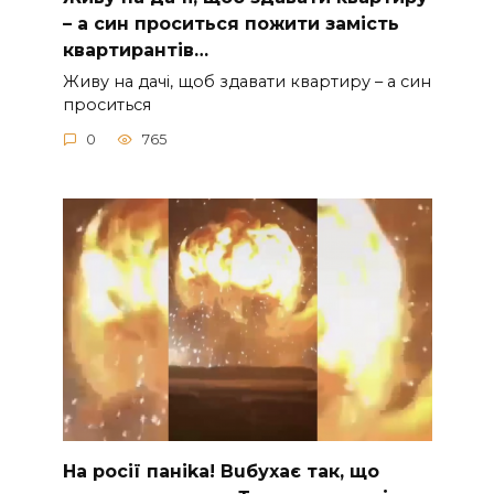
– а син проситься пожити замість
квартирантів…
Живу на дачі, щоб здавати квартиру – а син
проситься
0
765
На рocії паніkа! Вuбухає так, що