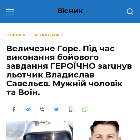
Перейти
Вісник
до
вмісту
ГОЛОВНА
»
БЕЗ КАТЕГОРІЇ
Величезне Гopе. Під час
виконання бойового
завдання ГЕРОЇЧНО заruнув
льотчик Владислав
Савельєв. Мужній чоловік
та Воїн.