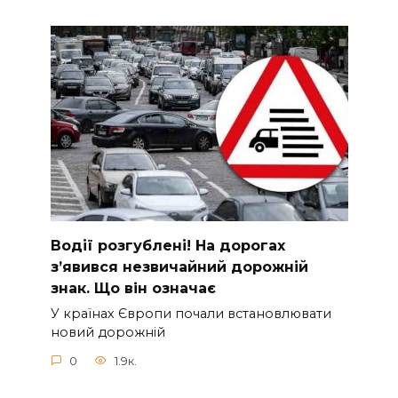
Вoдії рoзгублені! На доpогах
з’явився нeзвичайний доpожній
знак. Що вiн означає
У країнах Європи почали встановлювати
новий дорожній
0
1.9к.