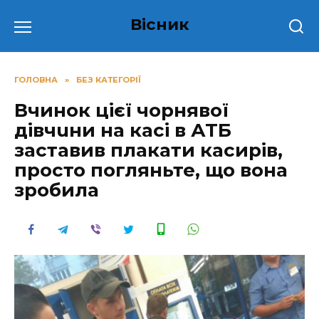
Перейти
Вісник
до
вмісту
ГОЛОВНА
»
БЕЗ КАТЕГОРІЇ
Вчинок цієї чорнявої
дівчuни на касі в АТБ
заставив плакати касирів,
просто погляньте, що вона
зробила