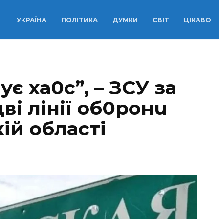
УКРАЇНА
ПОЛІТИКА
ДУМКИ
СВІТ
ЦІКАВО
ує ха0с”, – ЗСУ за
ві лінії об0ронu
ій області