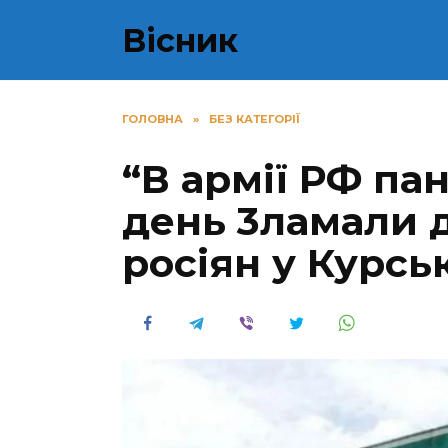
Перейти
Вісник
до
вмісту
ГОЛОВНА
»
БЕЗ КАТЕГОРІЇ
“В аpмiї РФ пан
день 3ламали д
росіян у Курськ