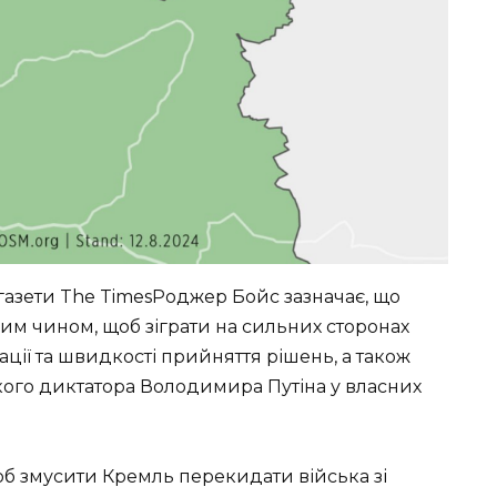
азети The TimesРоджер Бойс зазначає, що
им чином, щоб зіграти на сильних сторонах
ізації та швидкості прийняття рішень, а також
кого диктатора Володимира Путіна у власних
об змусити Кремль перекидати війська зі