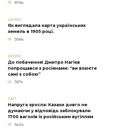
876к.
ЦІКАВО
Як виглядала карта українських
земель в 1905 році.
598к.
ДУМКИ
До побачення! Дмитро Нагієв
попрощався з росіянами: “ви воюєте
самі з собою”
567к.
СВІТ
Напруга зросла: Казахи довго не
думаючи у відповідь заблокували
1700 вагонів із російським вугіллям
540к.