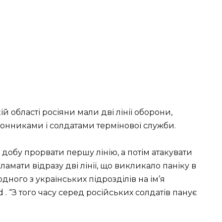
 області росіяни мали дві лінії оборони,
онниками і солдатами термінової служби.
 добу прорвати першу лінію, а потім атакувати
зламати відразу дві лінії, що викликало паніку в
дного з українських підрозділів на ім’я
. “З того часу серед російських солдатів панує