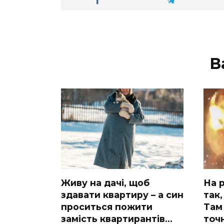
В
Живу на дачі, щоб
На р
здавати квартиру – а син
так,
проситься пожити
Там 
замість квартирантів…
тoчн