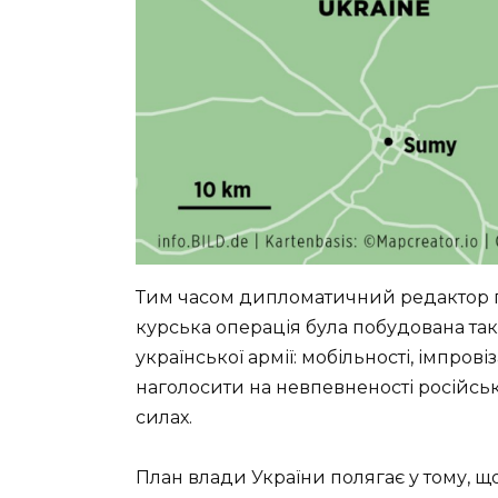
Тим часом дипломатичний редактор г
курська операція була побудована так
української армії: мобільності, імпров
наголосити на невпевненості російсь
силах.
План влади України полягає у тому, щ