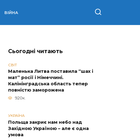
ВІЙНА
Сьогодні читають
СВІТ
Маленька Литва поставила “шах і
мат” росії і Німеччині.
Калінінградська область тепер
повністю заморожена
920к.
УКРАЇНА
Польща закриє нам небо над
Західною Україною – але є одна
умова