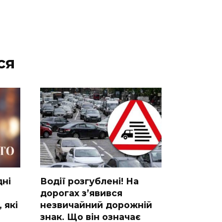
ся
днi
Вoдії рoзгублені! На
доpогах з’явився
 якi
нeзвичайний доpожній
знак. Що вiн означає