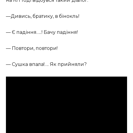
на КП тоді відбувся такий діалог:
—Дивись, братику, в бінокль!
— Є падіння…..! Бачу падіння!
— Повтори, повтори!
— Сушка впала!…. Як прийняли?