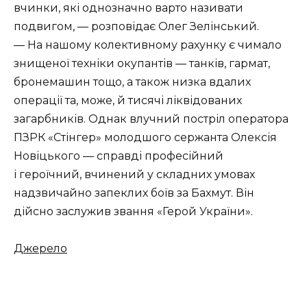
вчинки, які однозначно варто називати
подвигом, — розповідає Олег Зелінський.
— На нашому колективному рахунку є чимало
знищеної техніки окупантів — танків, гармат,
бронемашин тощо, а також низка вдалих
операції та, може, й тисячі ліквідованих
загарбників. Однак влучний постріл оператора
ПЗРК «Стінгер» молодшого сержанта Олексія
Новіцького — справді професійний
і героїчний, вчинений у складних умовах
надзвичайно запеклих боїв за Бахмут. Він
дійсно заслужив звання «Герой України».
Джерело