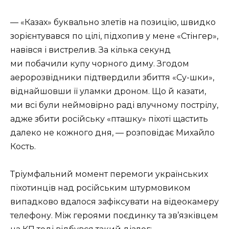
— «Казах» буквально злетів на позицію, швидко
зорієнтувався по цілі, підхопив у мене «Стінгер»,
навівся і вистрелив. За кілька секунд
ми побачили купу чорного диму. Згодом
аеророзвідники підтвердили збиття «Су-шки»,
віднайшовши її уламки дроном. Що й казати,
ми всі були неймовірно раді влучному пострілу,
адже збити російську «пташку» піхоті щастить
далеко не кожного дня, — розповідає Михайло
Кость.
Тріумфальний момент перемоги українських
піхотинців над російським штурмовиком
випадково вдалося зафіксувати на відеокамеру
телефону. Між героями поєдинку та зв’язківцем