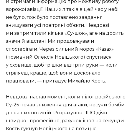
й отримали інформацію про можливу роботу
ворожої авіації. Наших літаків в цей час у небі
не було, тож було поставлено завдання
знищувати усі повітряні об’єкти. Невдовзі
ми запримітили кілька «Су-шок», але на досить
значній відстані. Ми продовжували
спостерігати. Через сильний мороз «Казах»
(позивний Олексія Новіцького) спустився
у сховище, щоб трішки відігріти руки — коли
стріляєш, краще, щоб вони досконало
працювали, — пригадує Михайло Кость.
Невдовзі настав момент, коли пілот російського
Су-25 почав зниження для атаки, несучи бомби
до наших позицій. Розрахунок ППО діяв
швидко і професійно, рахунок ішов на секунди.
Кость гукнув Новіцького на позицію.