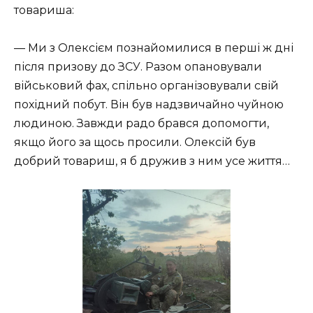
товариша:
— Ми з Олексієм познайомилися в перші ж дні
після призову до ЗСУ. Разом опановували
військовий фах, спільно організовували свій
похідний побут. Він був надзвичайно чуйною
людиною. Завжди радо брався допомогти,
якщо його за щось просили. Олексій був
добрий товариш, я б дружив з ним усе життя…