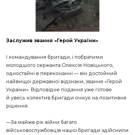
Заслужив звання «Герой України»
І командування бригади, і побратими
молодшого сержанта Олексія Новіцького,
одностайні в переконанні — він достойний
найвищої державної відзнаки, звання «Герой
України». Відповідне подання уже готове
й увесь колектив бригади очікує на позитивне
рішення.
—За майже рік війни багато
військовослужбовців нашої бригади здійснили