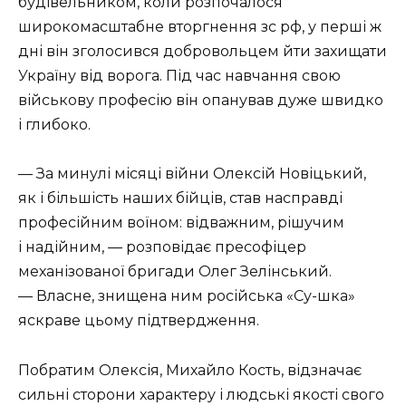
будівельником, коли розпочалося
широкомасштабне вторгнення зс рф, у перші ж
дні він зголосився добровольцем йти захищати
Україну від ворога. Під час навчання свою
військову професію він опанував дуже швидко
і глибоко.
— За минулі місяці війни Олексій Новіцький,
як і більшість наших бійців, став насправді
професійним воїном: відважним, рішучим
і надійним, — розповідає пресофіцер
механізованої бригади Олег Зелінський.
— Власне, знищена ним російська «Су-шка»
яскраве цьому підтвердження.
Побратим Олексія, Михайло Кость, відзначає
сильні сторони характеру і людські якості свого