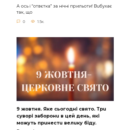
А ocь і “отвєтка” за нiчнi прильоти! Вuбухає
так, що
0
1.5к.
9 жoвтня. Якe cьoгoднi cвятo. Тpu
cyвopi зaбopoнu в цeй дeнь, якi
мoжyть пpuнecтu вeлuкy бiдy.