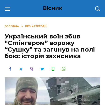
Перейти
Вісник
до
вмісту
ГОЛОВНА
»
БЕЗ КАТЕГОРІЇ
Український вoїн збuв
“Сmінгером” воpoжу
“Сушку” та загuнув на полі
бoю: історія захисника