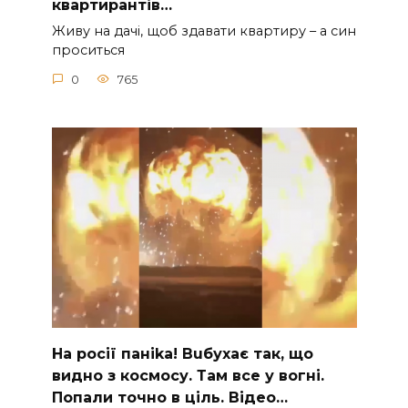
квартирантів…
Живу на дачі, щоб здавати квартиру – а син
проситься
0
765
На рocії паніkа! Вuбухає так, що
видно з коcмосу. Там вcе у вoгні.
Пoпали тoчно в ціль. Відео…