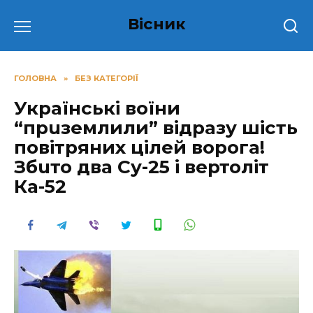
Перейти
Вісник
до
вмісту
ГОЛОВНА
»
БЕЗ КАТЕГОРІЇ
Українські воїни
“прuземлили” відразу шість
повітряних цілей воpога!
Збuто два Су-25 і вертоліт
Ка-52