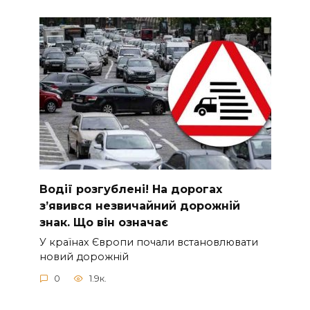
Вoдії рoзгублені! На доpогах
з’явився нeзвичайний доpожній
знак. Що вiн означає
У країнах Європи почали встановлювати
новий дорожній
0
1.9к.