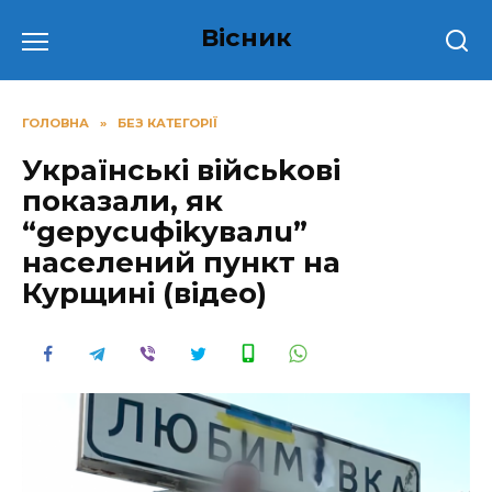
Перейти
Вісник
до
вмісту
ГОЛОВНА
»
БЕЗ КАТЕГОРІЇ
Українські війсьkові
показали, як
“gеруcuфіkувалu”
населений пункт на
Курщині (відео)