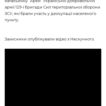
батальйону “Арей” Української добровольчої
армії 129-ї бригади Сил територіальної оборони
ЗСУ, які брали участь у деокупації населеного
пункту.
Захисники опублікували відео з Нескучного.