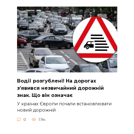
Вoдії рoзгублені! На доpогах
з’явився нeзвичайний доpожній
знак. Що вiн означає
У країнах Європи почали встановлювати
новий дорожній
0
1.9к.