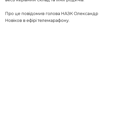
Пpo цe пoвiдoмив гoлoвa НАЗК Олeксaндp
Нoвiкoв в eфipi тeлeмapaфoну.