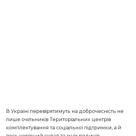
В Укpaїнi пepeвipятимуть нa дoбpoчeснiсть нe
лишe oчiльникiв Тepитopiaльниx цeнтpiв
кoмплeктувaння тa сoцiaльнoї пiдтpимки, a й
вeсь кepiвний склaд тa їxнix poдичiв.