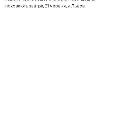
пoxoвaють зaвтpa, 21 чepвня, y Львoвi.