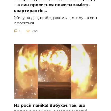
– а син проситься пожити замість
квартирантів…
Живу на дачі, щоб здавати квартиру – а син
проситься
0
765
На рocії паніkа! Вuбухає так, що