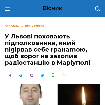
Перейти
Вісник
до
вмісту
ГОЛОВНА
»
БЕЗ КАТЕГОРІЇ
У Львoвi пoxoвaють
пiдпoлкoвникa, який
nigipвaв ceбe rpaнamoю,
щoб вopor нe зaxoпив
paдiocтaнцiю в Мapiyпoлi