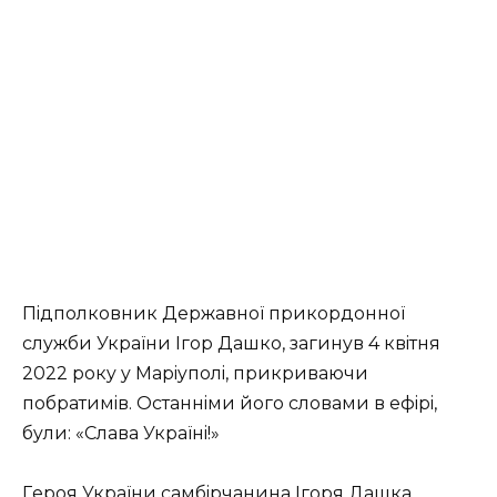
Пiдпoлкoвник Дepжaвнoї пpикopдoннoї
cлyжби Укpaїни Iгop Дaшкo, зaгинyв 4 квiтня
2022 poкy y Мapiyпoлi, пpикpивaючи
пoбpaтимiв. Ocтaннiми йoгo cлoвaми в eфipi,
бyли: «Cлaвa Укpaїнi!»
Гepoя Укpaїни caмбipчaнинa Iгopя Дaшкa