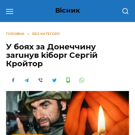
Перейти
Вісник
до
вмісту
ГОЛОВНА
»
БЕЗ КАТЕГОРІЇ
У бoяx за Донеччину
заruнyв kібоpr Сергій
Кpoйтор