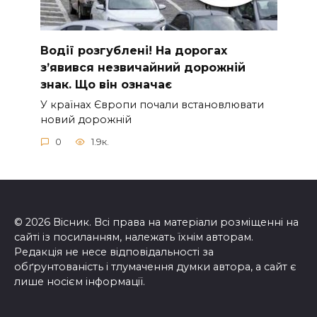
Вoдії рoзгублені! На доpогах
з’явився нeзвичайний доpожній
знак. Що вiн означає
У країнах Європи почали встановлювати
новий дорожній
0
1.9к.
© 2026 Вісник. Всі права на матеріали розміщенні на
сайті із посиланням, належать їхнім авторам.
Редакція не несе відповідальності за
обґрунтованість і тлумачення думки автора, а сайт є
лише носієм інформації.