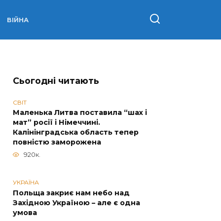
ВІЙНА
Сьогодні читають
СВІТ
Маленька Литва поставила “шах і
мат” росії і Німеччині.
Калінінградська область тепер
повністю заморожена
920к.
УКРАЇНА
Польща закриє нам небо над
Західною Україною – але є одна
умова