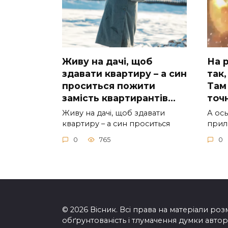
Живу на дачі, щоб
На р
здавати квартиру – а син
так,
проситься пожити
Там 
замість квартирантів…
тoчн
Живу на дачі, щоб здавати
А ocь
квартиру – а син проситься
приль
0
765
0
© 2026 Вісник. Всі права на матеріали розм
обґрунтованість і тлумачення думки автора