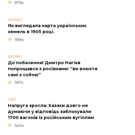
876к.
ЦІКАВО
Як виглядала карта українських
земель в 1905 році.
598к.
ДУМКИ
До побачення! Дмитро Нагієв
попрощався з росіянами: “ви воюєте
самі з собою”
567к.
СВІТ
Напруга зросла: Казахи довго не
думаючи у відповідь заблокували
1700 вагонів із російським вугіллям
540к.