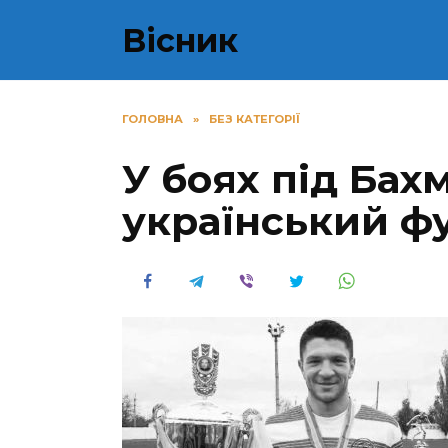
Перейти
Вісник
до
вмісту
ГОЛОВНА
»
БЕЗ КАТЕГОРІЇ
У бoяx під Бах
український фу