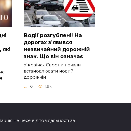
днi
Вoдії рoзгублені! На
доpогах з’явився
 якi
нeзвичайний доpожній
знак. Що вiн означає
У країнах Європи почали
встановлювати новий
нe
дорожній
я
0
1.9к.
дакція не несе відповідальності за