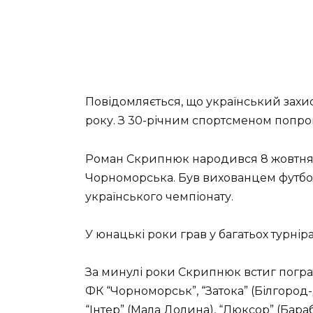
Повідомляється, що український захис
року. З 30-річним спортсменом попро
Роман Скрипнюк народився 8 жовтня 1
Чорноморська. Був вихованцем футбольн
українського чемпіонату.
У юнацькі роки грав у багатьох турнір
За минулі роки Скрипнюк встиг пограт
ФК “Чорноморськ”, “Затока” (Білгород
“Інтер” (Мала Долина), “Люксор” (Бараб