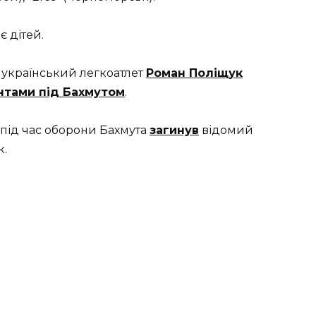
 дітей.
 український легкоатлет
Роман Поліщук
антами під Бахмутом
.
 під час оборони Бахмута
загинув
відомий
к.