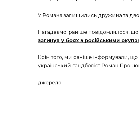
У Романа залишились дружина та двоє
Нагадаємо, раніше повідомлялося, що
загинув у боях з російськими окуп
Крім того, ми раніше інформували, що
український гандболіст Роман Проню
джерело