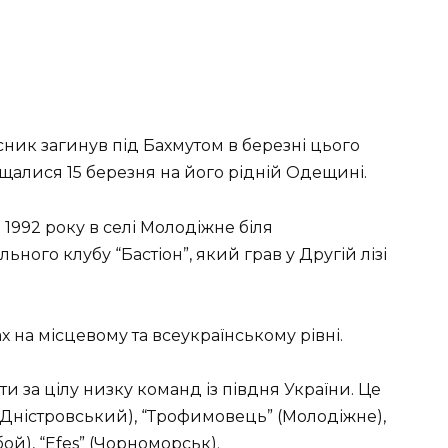
ник загинув під Бахмутом в березні цього
щалися 15 березня на його рідній Одещині.
992 року в селі Молодіжне біля
ого клубу “Бастіон”, який грав у Другій лізі
ах на місцевому та всеукраїнському рівні.
и за цілу низку команд із півдня України. Це
-Дністровський), “Трофимовець” (Молодіжне),
ой), “Efes” (Чорноморськ).