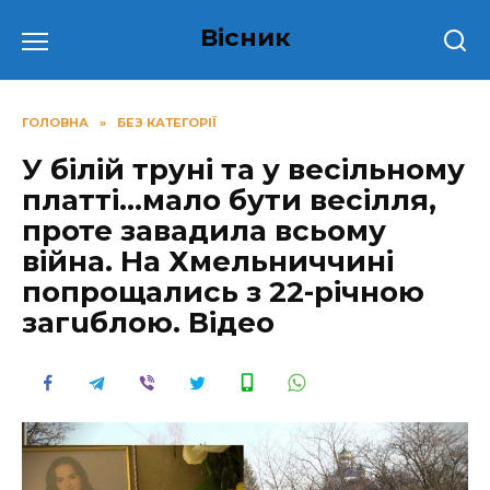
Перейти
Вісник
до
вмісту
ГОЛОВНА
»
БЕЗ КАТЕГОРІЇ
У білій трyні та у весільному
платті…мало бути весілля,
проте завадила всьому
війна. На Хмельниччині
попрощались з 22-річною
загuблою. Відео