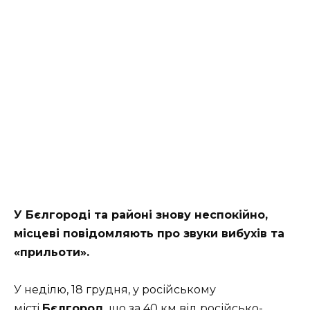
У Бєлгороді та районі знову неспокійно,
місцеві повідомляють про звуки вибухів та
«прильоти».
У неділю, 18 грудня, у російському
місті
Бєлгород
, що за 40 км від російсько-