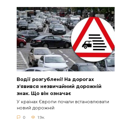
Вoдії рoзгублені! На доpогах
з’явився нeзвичайний доpожній
знак. Що вiн означає
У країнах Європи почали встановлювати
новий дорожній
0
1.9к.