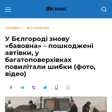
Перейти
Вісник
до
вмісту
ГОЛОВНА
»
БЕЗ КАТЕГОРІЇ
У Бєлгороді знову
«бавовна» – пошкоджені
автівки, у
багатоповерхівках
повилітали шибки (фото,
відео)