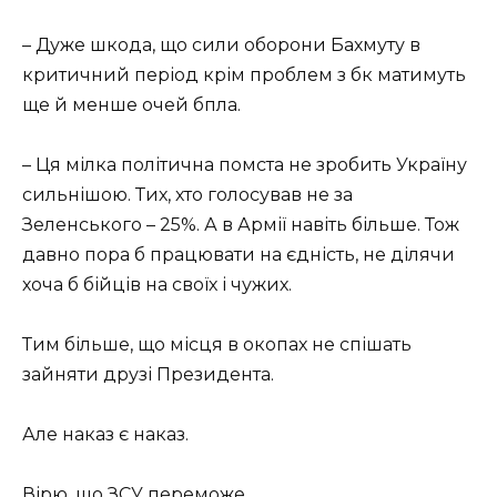
– Дуже шкода, що сили оборони Бахмуту в
критичний період крім проблем з бк матимуть
ще й менше очей бпла.
– Ця мілка політична помста не зробить Україну
сильнішою. Тих, хто голосував не за
Зеленського – 25%. А в Армії навіть більше. Тож
давно пора б працювати на єдність, не ділячи
хоча б бійців на своїх і чужих.
Тим більше, що місця в окопах не спішать
зайняти друзі Президента.
Але наказ є наказ.
Вірю, що ЗСУ переможе.