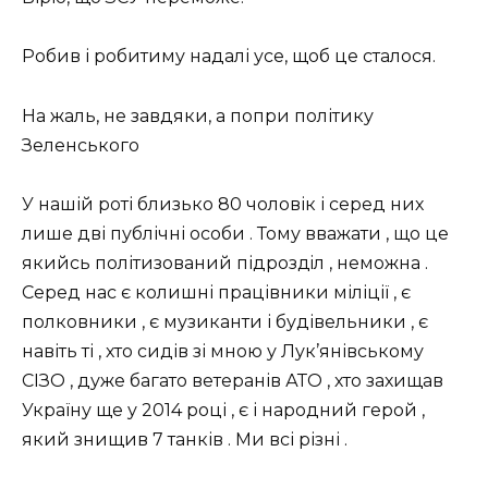
Робив і робитиму надалі усе, щоб це сталося.
На жаль, не завдяки, а попри політику
Зеленського
У нашій роті близько 80 чоловік і серед них
лише дві публічні особи . Тому вважати , що це
якийсь політизований підроздiл , неможна .
Серед нас є колишні працівники міліції , є
полковники , є музиканти і будівельники , є
навіть ті , хто сидів зі мною у Лук’янівському
СІЗО , дуже багато ветеранів АТО , хто захищав
Україну ще у 2014 році , є і народний герой ,
який знищив 7 танків . Ми всі різні .