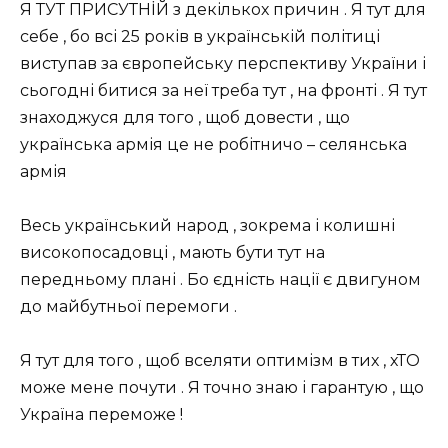
Я ТУТ ПРИСУТНİЙ з декількох причин . Я тут для
себе , бо всі 25 років в українській політиці
виступав за європейську перспективу України і
сьогодні битися за неï треба тут , на фронті . Я тут
знаходжуся для того , щоб довести , що
українська армія це не робітничо – селянська
армія
Весь український народ , зокрема і колишні
високопосадовці , мають бути тут на
передньому плані . Бо єдність нації є двигуном
до майбутньої перемоги .
Я тут для того , щоб вселяти оптимізм в тих , хТО
може мене почути . Я точно знаю і гарантую , що
Україна переможе !