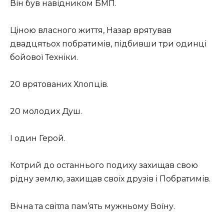
Він був навідником БМП.
Ціною власного життя, Назар врятував
двадцятьох побратимів, підбивши три одинці
бойової Техніки.
20 врятованих Хлопців.
20 молодих Душ.
І один Герой.
Котрий до останнього подиху захищав свою
рідну землю, захищав своїх друзів і Побратимів.
Вічна та світла пам’ять мужньому Воїну.