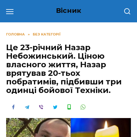
Перейти
Вісник
до
вмісту
ГОЛОВНА
»
БЕЗ КАТЕГОРІЇ
Це 23-річний Назар
Небожинський. Ціною
власного життя, Назар
врятував 20-тьох
побратимів, підбивши три
одинці бойової Техніки.