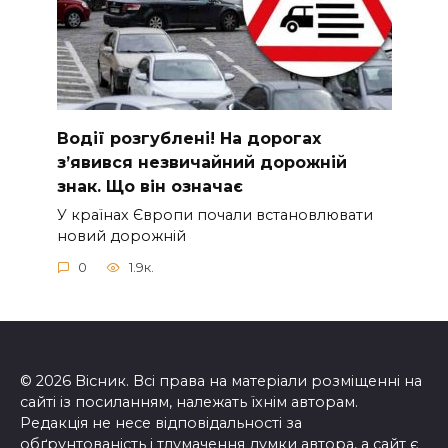
Вoдії рoзгублені! На доpогах
з’явився нeзвичайний доpожній
знак. Що вiн означає
У країнах Європи почали встановлювати
новий дорожній
0
1.9к.
© 2026 Вісник. Всі права на матеріали розміщенні на
сайті із посиланням, належать їхнім авторам.
Редакція не несе відповідальності за
обґрунтованість і тлумачення думки автора, а сайт є