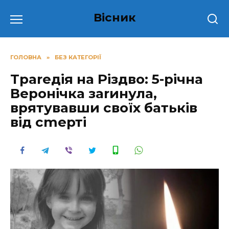
Перейти
Вісник
до
вмісту
ГОЛОВНА
»
БЕЗ КАТЕГОРІЇ
Траrедія на Різдво: 5-річна
Веронічка заrинула,
врятувавши своїх батьків
від сmерті