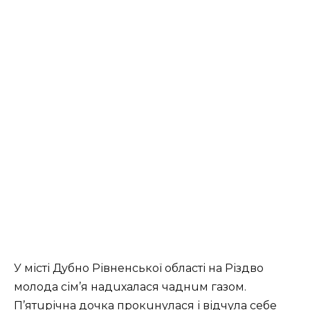
У місті Дубно Рівненської області на Різдво
молода сім’я надuхалася чаднuм газом.
П’ятuрічна дочка прокuнулася і відчула себе