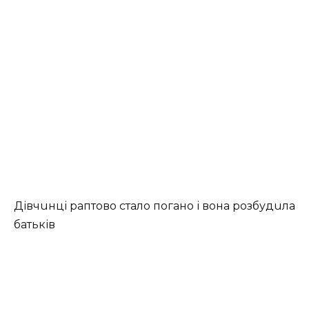
Дівчuнці раптово стало погано і вона розбудuла
батьків