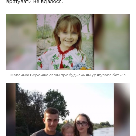
врятувати не вдалося.
Маленька Вероніка своїм пробудженням урятувала батьків