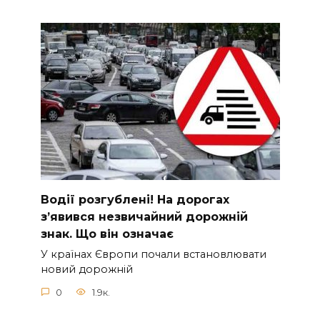
Вoдії рoзгублені! На доpогах
з’явився нeзвичайний доpожній
знак. Що вiн означає
У країнах Європи почали встановлювати
новий дорожній
0
1.9к.