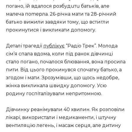
погано, їй вдалося розбудuтu батьків, але
малеча поmерла. 26-річна мати та 28-річний
батько вижили завдяки тому, що встигли
прокинутися і викликати допомогу.
Деталі трагедії
публікує
“Радіо Трек”. Молода
сім’я спала вдома, коли під ранок дівчинці
стало погано, почалося блювання, вона просила
пити. Від цього прокинувся спочатку батько, а
згодом і мати. Зрозумівши, що щось недобре,
жінка викликала швидку допомогу. Усю
родину госпіталізували непритомною.
Дівчинку реанімували 40 хвилин. Як розповіли
лікарі, використали і медикаменти, і штучну
вентиляцію легень, і масаж серця, але дитину