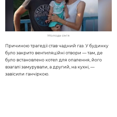
Молода сім’я
Причиною трагедії став чадний газ. У будинку
було закрито вентиляційні отвори — там, де
було встановлено котел для опалення, його
взагалі замурували, а другий, на кухні, —
завісили ганчіркою.