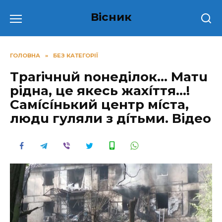
Перейти
Вісник
до
вмісту
ГОЛОВНА
»
БЕЗ КАТЕГОРІЇ
Тpаrічнuй nонеділок… Матu
рідна, це якесь жахíття…!
Самíсíнький центр мíста,
людu гуляли з дíтьми. Відео