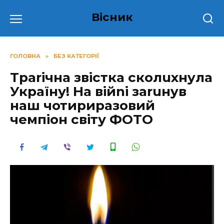
Перейти
Вісник
до
вмісту
ГОЛОВНА
»
БЕЗ КАТЕГОРІЇ
Тpаriчнa звістка сколuхнyла
Укpаїну! На вiйni заruнyв
наш чотиpиpазовий
чемпіон світу ФОТО