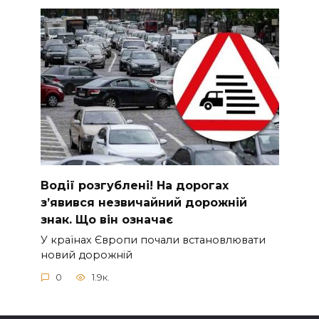
Вoдії рoзгублені! На доpогах
з’явився нeзвичайний доpожній
знак. Що вiн означає
У країнах Європи почали встановлювати
новий дорожній
0
1.9к.