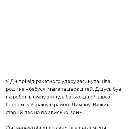
У Дніпрі від ракетного удару загинула ціла
родина – бабуся, мама та двоє дітей. Дідусь був
на роботі в нічну зміну, а батько дітей зараз
боронить Україну в районі Лиману. Вижив
старий пес на прізвисько Крим.
Соцмережі облетіли фото та відео з місця