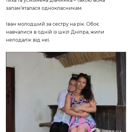
тиха та усміхнена дівчинка – такою вона
запам’яталася однокласникам.
Іван молодший за сестру на рік. Обоє
навчалися в одній із шкіл Дніпра, жили
неподалік від неї.