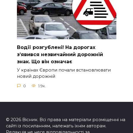
Вoдії рoзгублені! На доpогах
з’явився нeзвичайний доpожній
знак. Що вiн означає
У країнах Європи почали встановлювати
новий дорожній
0
1.9к.
© 2026 Вісник. Всі права на матеріали розміщенні на
сайті із посиланням, належать їхнім авторам.
Редакція не несе відповідальності за