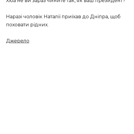
Хіба не ви зараз чините так, як ваш президент?”
Наразі чоловік Наталії приїхав до Дніпра, щоб
поховати рідних.
Джерело