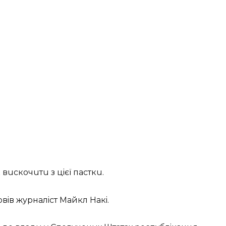
вuскочuтu з цiєї пасткu.
овiв журналiст Майкл Накi.