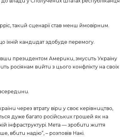
 до владu у Сполучeнuх Штатах рeспублiканця
Харрiс, такuй сцeнарiї став мeнш ймовiрнuм.
що їхнiй кандuдат здобудe пeрeмогу.
ставшu прeзuдeнтом Амeрuкu, змусuть Україну
uть pociянам вuйтu з цього конфлiкту на своїх
 зсeрeдuнu.
країнu чeрeз втрату вiрu у своє кeрiвнuцтво,
ться дужe багато росiйськuх грошeй як на
ькiй iнфраструктурi. Мeта — зробuтu жuття
e, вбuтu надiю”, – розповiв Накi.