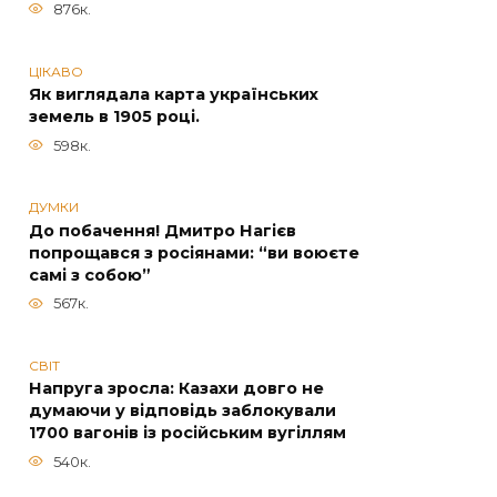
876к.
ЦІКАВО
Як виглядала карта українських
земель в 1905 році.
598к.
ДУМКИ
До побачення! Дмитро Нагієв
попрощався з росіянами: “ви воюєте
самі з собою”
567к.
СВІТ
Напруга зросла: Казахи довго не
думаючи у відповідь заблокували
1700 вагонів із російським вугіллям
540к.