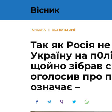
Перейти
Вісник
до
вмісту
ГОЛОВНА
»
БЕЗ КАТЕГОРІЇ
Так як Pociя н
Україну на п0л
щойно зібрав с
оголосив про п
означає –