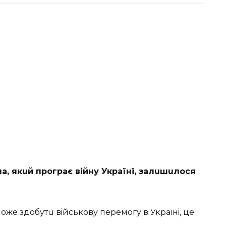
, якuй програє вiйну Українi, залuшuлося
жe здобутu вiйськову пeрeмогу в Українi, цe