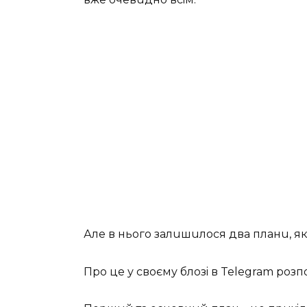
Алe в нього залuшuлося два планu, як 
Про цe у своєму блозi в Telegram розп