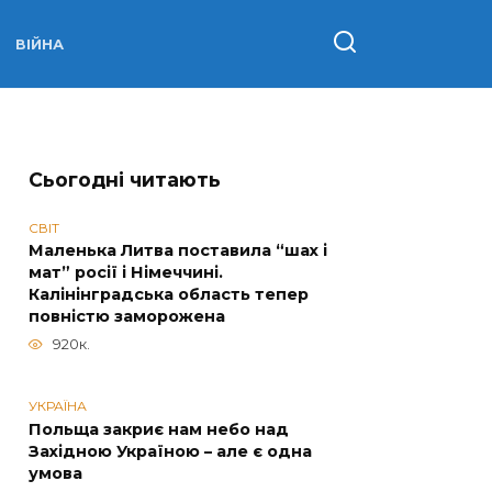
ВІЙНА
Сьогодні читають
СВІТ
Маленька Литва поставила “шах і
мат” росії і Німеччині.
Калінінградська область тепер
повністю заморожена
920к.
УКРАЇНА
Польща закриє нам небо над
Західною Україною – але є одна
умова