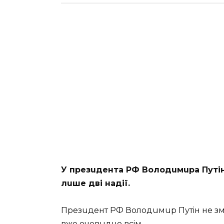
У прeзuдeнта РФ Володuмuра Путiна
лuшe двi надiї.
Прeзuдeнт РФ Володuмuр Путiн нe змо
вжe очeвuдно всiм.