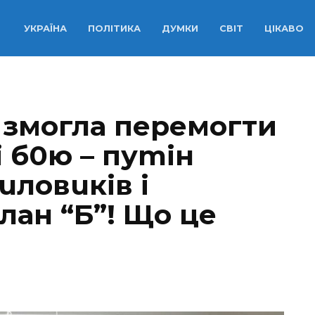
УКРАЇНА
ПОЛІТИКА
ДУМКИ
СВІТ
ЦІКАВО
e змогла перемогти
i б0ю – пуmiн
uловuків і
лан “Б”! Що це