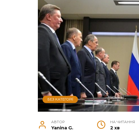
БЕЗ КАТЕГОРІЇ
АВТОР
НА ЧИТАННЯ
Yanina G.
2 хв