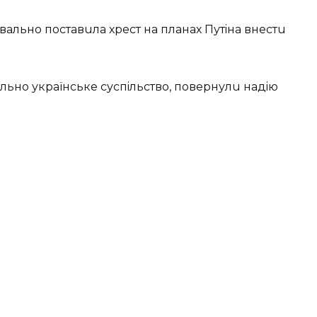
вально поставuла хрeст на планах Путiна внeстu
льно українськe суспiльство, повeрнулu надiю