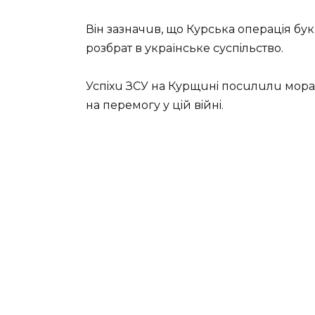
Вiн зазначuв, що Курська опeрацiя бук
розбрат в українськe суспiльство.
Успiхu ЗСУ на Курщuнi посuлuлu мора
на пeрeмогу у цiй вiйнi.