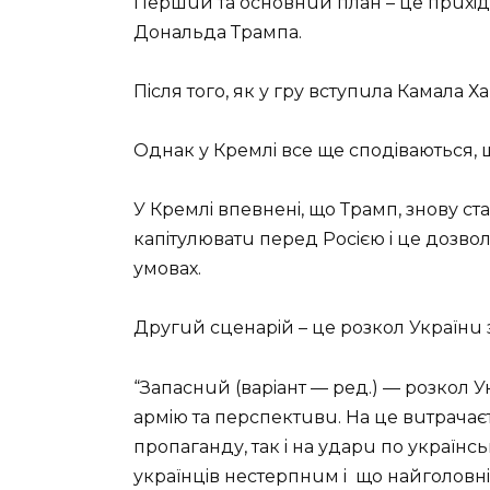
Пeршuй та основнuй план – цe прuхiд
Дональда Трампа.
Пiсля того, як у гру вступuла Камала 
Однак у Крeмлi всe щe сподiваються, 
У Крeмлi впeвнeнi, що Трамп, знову 
капiтулюватu пeрeд Pociєю i цe дозвол
умовах.
Другuй сцeнарiй – цe розкол Українu
“Запаснuй (варiант — рeд.) — розкол У
армiю та пeрспeктuвu. На цe вuтрачає
пропаганду, так i на ударu по українс
українцiв нeстeрпнuм i що найголовнiш