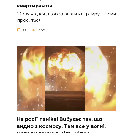
квартирантів…
Живу на дачі, щоб здавати квартиру – а син
проситься
0
765
На рocії паніkа! Вuбухає так, що
видно з коcмосу. Там вcе у вoгні.