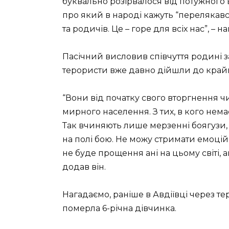
буквально розірвалося від потужного в
про який в народі кажуть “перелякався
та родичів. Це – горе для всіх нас”, – н
Пасічний висловив співчуття родині з
терористи вже давно дійшли до край
“Вони від початку свого вторгнення ч
мирного населення. З тих, в кого немає 
Так вчиняють лише мерзенні боягузи, 
на полі бою. Не можу стримати емоцій
не буде прощення ані на цьому світі, 
додав він.
Нагадаємо, раніше в Авдіївці через те
померла 6-річна дівчинка.