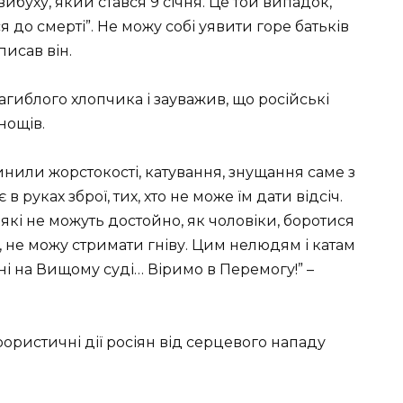
ибуху, який стався 9 січня. Це той випадок,
 до смерті”. Не можу собі уявити горе батьків
аписав він.
агиблого хлопчика і зауважив, що російські
нощів.
инили жорстокості, катування, знущання саме з
в руках зброї, тих, хто не може їм дати відсіч.
які не можуть достойно, як чоловіки, боротися
, не можу стримати гніву. Цим нелюдям і катам
ані на Вищому суді… Віримо в Перемогу!” –
рористичні дії росіян від серцевого нападу