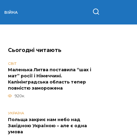
ВІЙНА
Сьогодні читають
СВІТ
Маленька Литва поставила “шах і
мат” росії і Німеччині.
Калінінградська область тепер
повністю заморожена
920к.
УКРАЇНА
Польща закриє нам небо над
Західною Україною – але є одна
умова