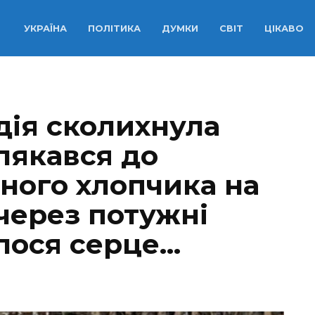
УКРАЇНА
ПОЛІТИКА
ДУМКИ
СВІТ
ЦІКАВО
дiя сколихнула
лякався до
чного хлопчика на
через потужні
лося серце…