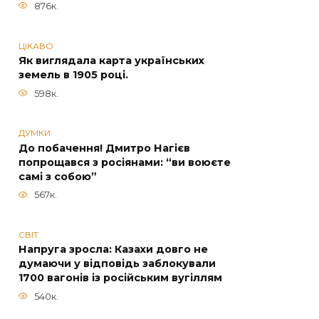
876к.
ЦІКАВО
Як виглядала карта українських
земель в 1905 році.
598к.
ДУМКИ
До побачення! Дмитро Нагієв
попрощався з росіянами: “ви воюєте
самі з собою”
567к.
СВІТ
Напруга зросла: Казахи довго не
думаючи у відповідь заблокували
1700 вагонів із російським вугіллям
540к.