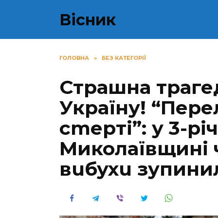
Перейти
Вісник
до
вмісту
ГОЛОВНА
»
БЕЗ КАТЕГОРІЇ
Стpашна тpаге
Укpаїну! “Пере
сmеpті”: у 3-рі
Миколаївщині 
вuбухu зупини