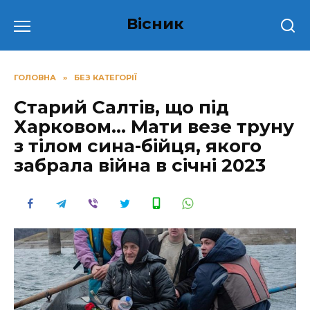
Перейти
Вісник
до
вмісту
ГОЛОВНА
»
БЕЗ КАТЕГОРІЇ
Старий Салтів, що під
Харковом… Мати везе труну
з тілом сина-бійця, якого
забрала війнa в січні 2023