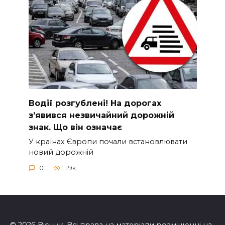
Вoдії рoзгублені! На доpогах
з’явився нeзвичайний доpожній
знак. Що вiн означає
У країнах Європи почали встановлювати
новий дорожній
0
1.9к.