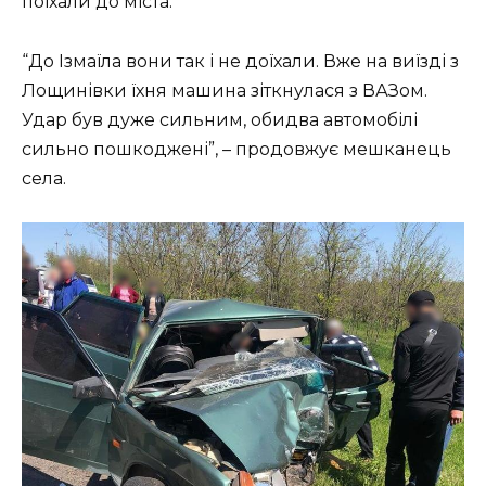
поїхали до міста.
“До Ізмаїла вони так і не доїхали. Вже на виїзді з
Лощинівки їхня машина зіткнулася з ВАЗом.
Удар був дуже сильним, обидва автомобілі
сильно пошкоджені”, – продовжує мешканець
села.