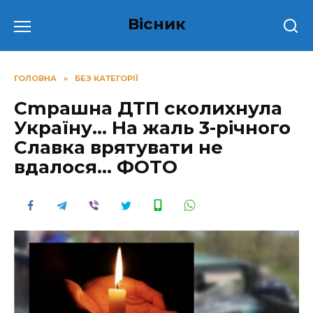
Перейти
Вісник
до
вмісту
ГОЛОВНА
»
БЕЗ КАТЕГОРІЇ
Сmpашна ДТП сколиxнула
Укpаїну… На жаль 3-pічного
Славка вpятувати не
вдалося… ФОТО