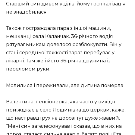
Старший син дивом уцілів, йому госпіталізація
не знадобилася.
Також постраждала пара з іншої машини,
мешканці села Каланчак. 36-річного водія
рятувальникам довелося розблокувати. Він у
стані середньої тяжкості зараз перебуває у
лікарні. Там же і його 36-річна дружина із
переломом руки.
Молилися і переживали, але дитина померла
Валентина, пенсіонерка, яка часто у вихідні
приїжджає в село Лощинівка до церкви, каже,
що насправді рух на дорозі тут дуже жвавий.
“Мені син зателефонував і сказав, що в них на
дорозі сталася сильна аварія, багато поліції та