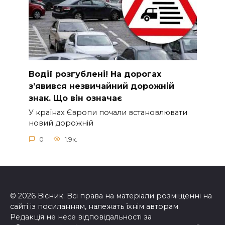
Вoдії рoзгублені! На доpогах
з’явився нeзвичайний доpожній
знак. Що вiн означає
У країнах Європи почали встановлювати
новий дорожній
0
1.9к.
© 2026 Вісник. Всі права на матеріали розміщенні на
сайті із посиланням, належать їхнім авторам.
Редакція не несе відповідальності за