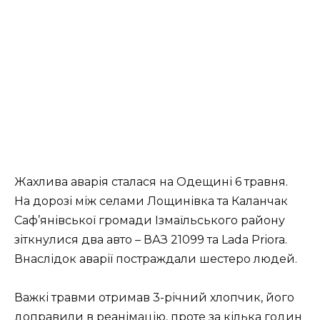
Жахлива аварія сталася на Одещині 6 травня.
На дорозі між селами Лощинівка та Каланчак
Саф’янівської громади Ізмаїльського району
зіткнулися два авто – ВАЗ 21099 та Lada Priora.
Внаслідок аварії постраждали шестеро людей.
Важкі травми отримав 3-річний хлопчик, його
доправили в реанімацію, проте за кілька годин