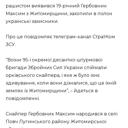
рашистом виявився 19-річний Гербовник
Максим з Житомирщини, захопили в полон
українські захисники.
Про це повідомляє телеграм-канал СтратКом
ЗСУ.
“Воїни 95-ї окремої десантно-штурмової
бригади Збройних Сил України спіймали
орківського снайпера, і яке ж було їхнє
здивування, коли вони дізналися, що це їхній
земляк із Житомирщини”, – йдеться в
повідомленні.
Снайпер Гербовник Максим народився в селі
Повч Лугинського району Житомирської