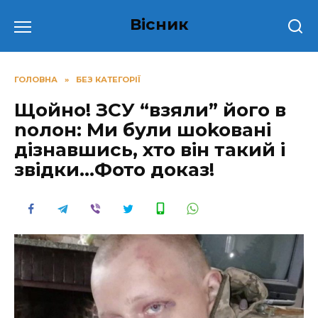
Перейти
Вісник
до
вмісту
ГОЛОВНА
»
БЕЗ КАТЕГОРІЇ
Щойно! ЗСУ “взяли” його в
nолoн: Ми були шоkoвані
дізнавшись, хто він такий і
звідки…Фото доказ!