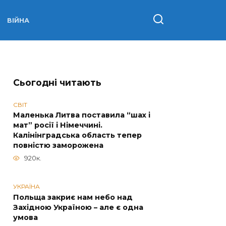
ВІЙНА
Сьогодні читають
СВІТ
Маленька Литва поставила “шах і
мат” росії і Німеччині.
Калінінградська область тепер
повністю заморожена
920к.
УКРАЇНА
Польща закриє нам небо над
Західною Україною – але є одна
умова