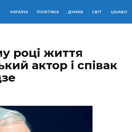
УКРАЇНА
ПОЛІТИКА
ДУМКИ
СВІТ
ЦІКАВО
му році життя
кий актор і співак
дзе