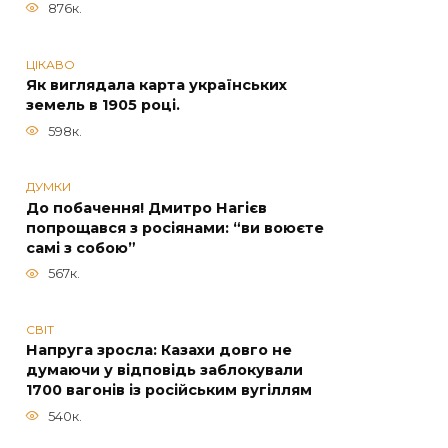
876к.
ЦІКАВО
Як виглядала карта українських
земель в 1905 році.
598к.
ДУМКИ
До побачення! Дмитро Нагієв
попрощався з росіянами: “ви воюєте
самі з собою”
567к.
СВІТ
Напруга зросла: Казахи довго не
думаючи у відповідь заблокували
1700 вагонів із російським вугіллям
540к.