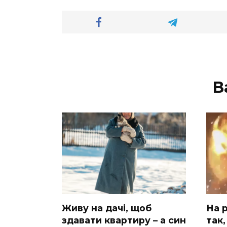
В
Живу на дачі, щоб
На р
здавати квартиру – а син
так,