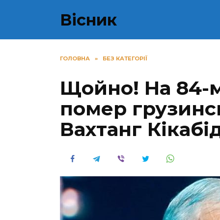
Перейти
Вісник
до
вмісту
ГОЛОВНА
»
БЕЗ КАТЕГОРІЇ
Щойно! На 84-
помер грузинсь
Вахтанг Кікабі