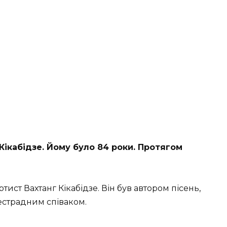
Кікабідзе. Йому було 84 роки. Протягом
ист Вахтанг Кікабідзе. Він був автором пісень,
естрадним співаком.