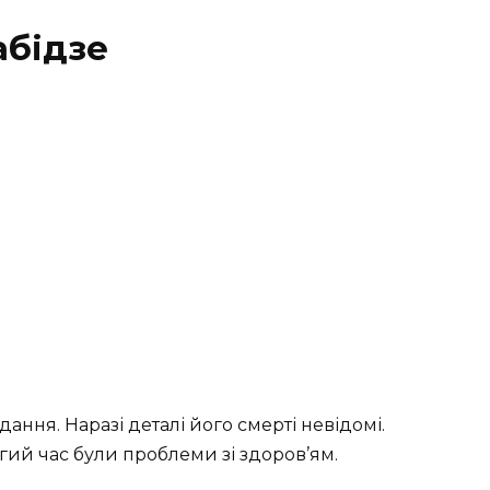
абідзе
ння. Наразі деталі його смерті невідомі.
гий час були проблеми зі здоров’ям.