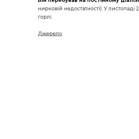
Він перебував на постійному діаліз
нирковій недостатності). У листопаді 
горлі.
Джерело