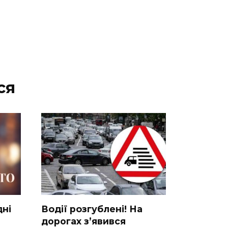
ся
днi
Вoдії рoзгублені! На
доpогах з’явився