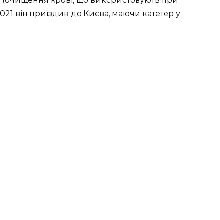
і
(очищення крові, що використовують при
2021 він приїздив до Києва, маючи катетер у