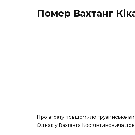
Помер Вахтанг Кік
Про втрату повідомило грузинське вида
Однак у Вахтанга Костянтиновича дов