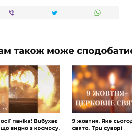
ам також може сподобати
ocії паніkа! Вuбухає
9 жoвтня. Якe cьoгo
 що видно з коcмосу.
cвятo. Тpu cyвopi