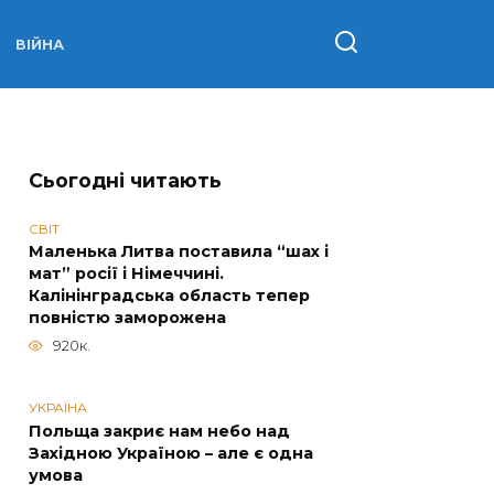
ВІЙНА
Сьогодні читають
СВІТ
Маленька Литва поставила “шах і
мат” росії і Німеччині.
Калінінградська область тепер
повністю заморожена
920к.
УКРАЇНА
Польща закриє нам небо над
Західною Україною – але є одна
умова