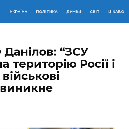
УКРАЇНА
ПОЛІТИКА
ДУМКИ
СВІТ
ЦІКАВО
 Данілов: “ЗСУ
a тepитopiю Рociї i
вiйcькoвi
 виникнe