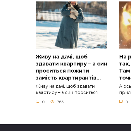
Живу на дачі, щоб
На р
здавати квартиру – а син
так,
проситься пожити
Там 
замість квартирантів…
тoчн
Живу на дачі, щоб здавати
А ocь
квартиру – а син проситься
приль
0
765
0