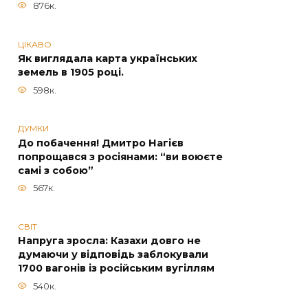
876к.
ЦІКАВО
Як виглядала карта українських
земель в 1905 році.
598к.
ДУМКИ
До побачення! Дмитро Нагієв
попрощався з росіянами: “ви воюєте
самі з собою”
567к.
СВІТ
Напруга зросла: Казахи довго не
думаючи у відповідь заблокували
1700 вагонів із російським вугіллям
540к.