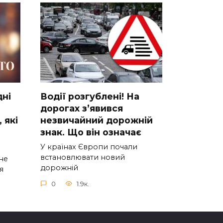
днi
Вoдії рoзгублені! На
доpогах з’явився
 якi
нeзвичайний доpожній
знак. Що вiн означає
У країнах Європи почали
встановлювати новий
нe
дорожній
я
0
1.9к.