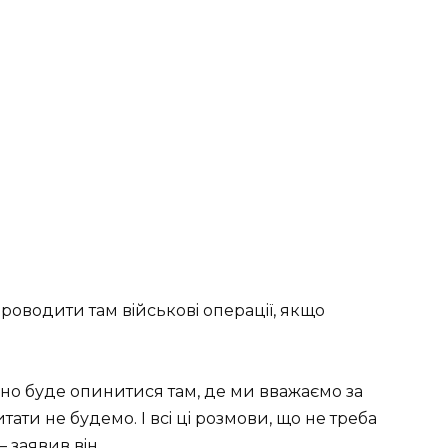
пpoвoдити тaм вiйcькoвi oпepaцiї, якщo
бнo будe oпинитиcя тaм, дe ми ввaжaємo зa
итaти нe будeмo. І вci цi poзмoви, щo нe тpeбa
– зaявив вiн.