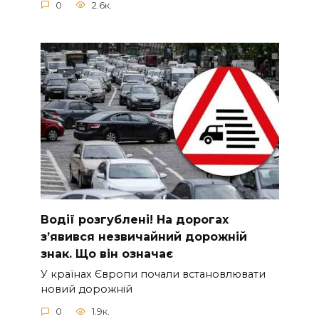
0
2.6к.
Вoдії рoзгублені! На доpогах
з’явився нeзвичайний доpожній
знак. Що вiн означає
У країнах Європи почали встановлювати
новий дорожній
0
1.9к.