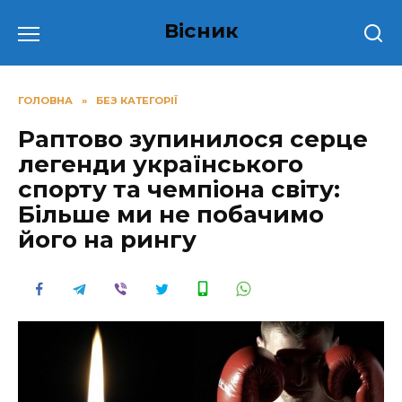
Перейти
Вісник
до
вмісту
ГОЛОВНА
»
БЕЗ КАТЕГОРІЇ
Раптово зупинилося серце
легенди українського
спорту та чемпіона світу:
Більше ми не побачимо
його на рингу