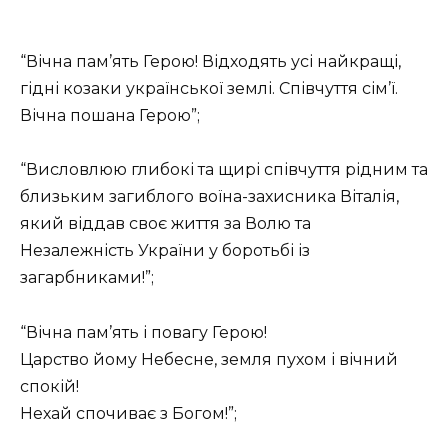
“Вічна пам’ять Герою! Відходять усі найкращі,
гідні козаки української землі. Співчуття сім’ї.
Вічна пошана Герою”;
“Висловлюю глибокі та щирі співчуття рідним та
близьким загиблого воїна-захисника Віталія,
який віддав своє життя за Волю та
Незалежність України у боротьбі із
загарбниками!”;
“Вічна пам’ять і повагу Герою!
Царство йому Небесне, земля пухом і вічний
спокій!
Нехай спочиває з Богом!”;