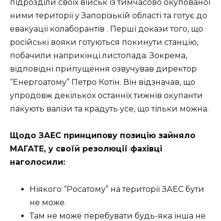
підрозділи своїх військ із тимчасово окупованої
ними території у Запорізькій області та готує до
евакуації колаборантів . Перші докази того, що
російські вояки готуються покинути станцію,
побачили наприкінці листопада. Зокрема,
відповідні припущення озвучував директор
“Енергоатому” Петро Котін. Він відзначав, що
упродовж декількох останніх тижнів окупанти
пакують валізи та крадуть усе, що тільки можна.
Щодо ЗАЕС принципову позицію зайняло
МАГАТЕ, у своїй резолюції фахівці
наголосили:
Ніякого “Росатому” на території ЗАЕС бути
не може.
Там не може перебувати будь-яка інша не