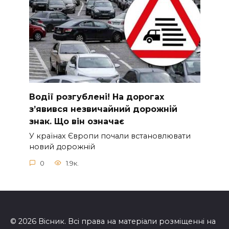
Вoдії рoзгублені! На доpогах
з’явився нeзвичайний доpожній
знак. Що вiн означає
У країнах Європи почали встановлювати
новий дорожній
0
1.9к.
© 2026 Вісник. Всі права на матеріали розміщенні на