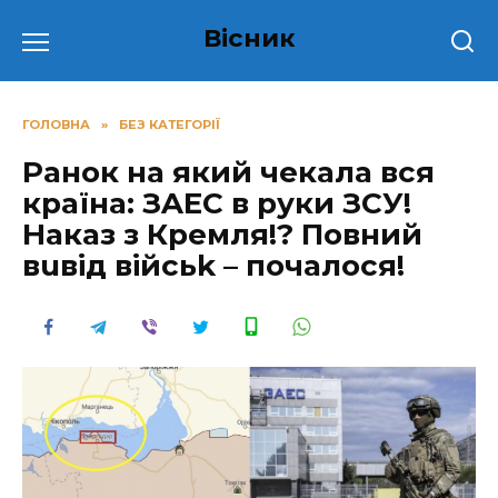
Перейти
Вісник
до
вмісту
ГОЛОВНА
»
БЕЗ КАТЕГОРІЇ
Ранок на який чекала вся
країна: ЗAЕС в руки ЗСУ!
Наказ з Кремля!? Повний
вuвiд вiйсьk – почалося!