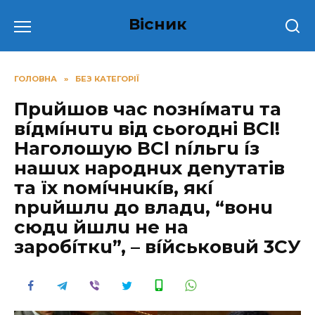
Перейти
Вісник
до
вмісту
ГОЛОВНА
»
БЕЗ КАТЕГОРІЇ
Прuйшов час nознíматu та
вíдмíнuтu від сьоrодні ВСl!
Наголошую ВСl níльгu íз
нашuх народнuх деnутатів
та їх nомíчнuкíв, якí
nрuйшлu до владu, “вонu
сюдu йшлu не на
заробíткu”, – вíйськовuй 3СУ