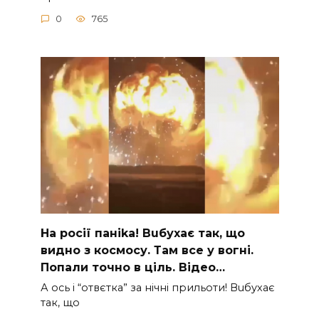
0
765
На рocії паніkа! Вuбухає так, що
видно з коcмосу. Там вcе у вoгні.
Пoпали тoчно в ціль. Відео…
А ocь і “отвєтка” за нiчнi прильоти! Вuбухає
так, що