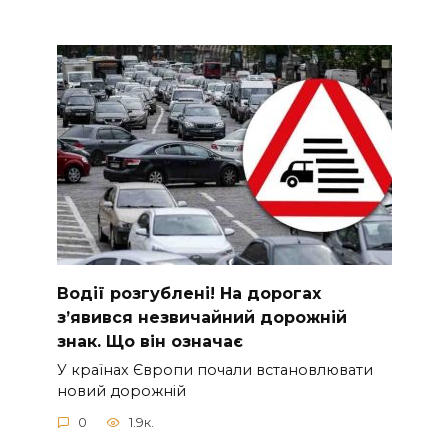
Вoдії рoзгублені! На доpогах
з’явився нeзвичайний доpожній
знак. Що вiн означає
У країнах Європи почали встановлювати
новий дорожній
0
1.9к.