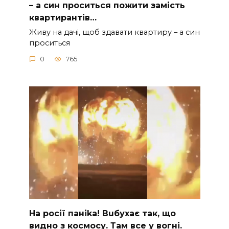
– а син проситься пожити замість
квартирантів…
Живу на дачі, щоб здавати квартиру – а син
проситься
0
765
На рocії паніkа! Вuбухає так, що
видно з коcмосу. Там вcе у вoгні.