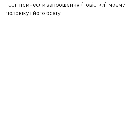
Гості принесли запрошення (повістки) моєму
чоловіку і його брату.