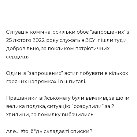
Ситуація комічна, оскільки обоє “запрошених” з
25 лютого 2022 року служать в ЗСУ, пішли туди
добровільно, за покликом патріотичних
сердець.
Один із “запрошених” встиг побувати в кількох
гарячих напрямках і в шпиталі.
Працівники військомату були ввічливі, за що їм
велика подяка, ситуацію “розрулили” за 2
хвилини, за помилку вибачились.
Але… Хто, б*дь складає ті списки?