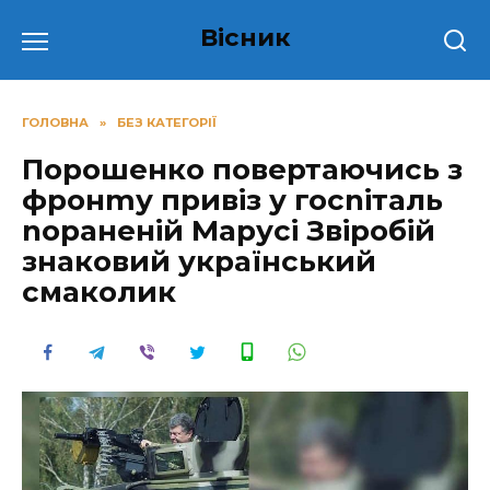
Перейти
Вісник
до
вмісту
ГОЛОВНА
»
БЕЗ КАТЕГОРІЇ
Порошенко повертаючись з
фpонmу привіз у госniтaль
nорaнeній Марусі Звіробій
знаковий український
смаколик