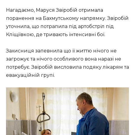
Нагадаємо, Маруся Звіробій отримала
поранення на Бахмутському напрямку. Звіробій
уточнила, що потрапила під артобстріл під
Кліщіївкою, де тривають інтенсивні бої.
Захисниця запевнила що її життю нічого не
загрожує та нічого особливого вона наразі не
потребує. Звіробій висловила подяку лікарям та
евакуаційній групі.