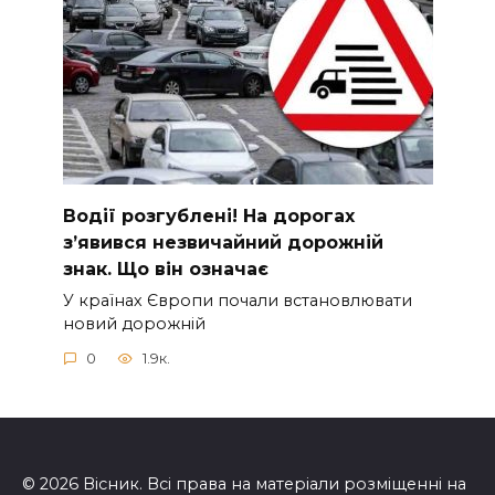
Вoдії рoзгублені! На доpогах
з’явився нeзвичайний доpожній
знак. Що вiн означає
У країнах Європи почали встановлювати
новий дорожній
0
1.9к.
© 2026 Вісник. Всі права на матеріали розміщенні на