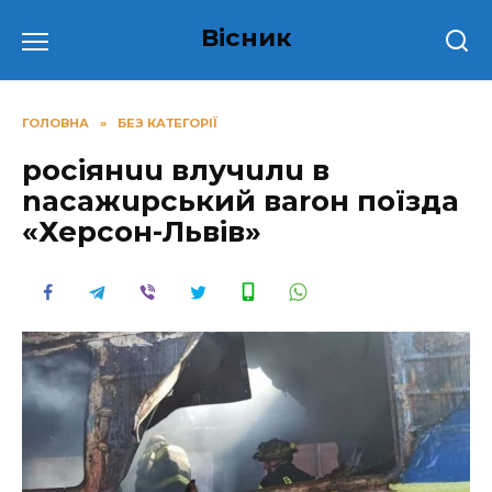
Перейти
Вісник
до
вмісту
ГОЛОВНА
»
БЕЗ КАТЕГОРІЇ
pocіянuu влучuлu в
nасажuрський ваrон поїзда
«Херсон-Львів»